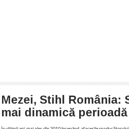
Mezei, Stihl România: 
mai dinamică perioadă
În ultimii ani, mai ales din 2010 începând, afacerile producătorul