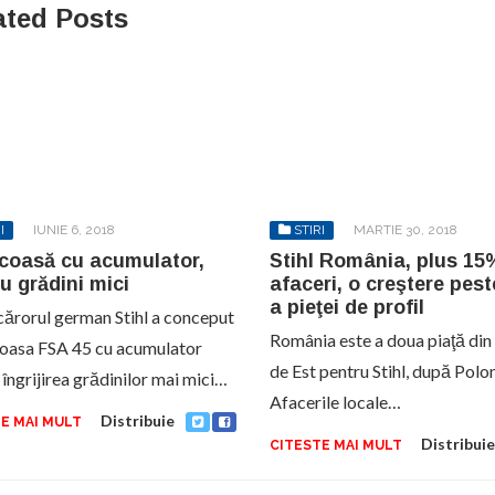
ated Posts
I
IUNIE 6, 2018
STIRI
MARTIE 30, 2018
coasă cu acumulator,
Stihl România, plus 15
u grădini mici
afaceri, o creştere pes
a pieţei de profil
ărorul german Stihl a conceput
România este a doua piaţă din
asa FSA 45 cu acumulator
de Est pentru Stihl, după Polon
 îngrijirea grădinilor mai mici…
Afacerile locale…
Distribuie
E MAI MULT
Distribuie
CITESTE MAI MULT