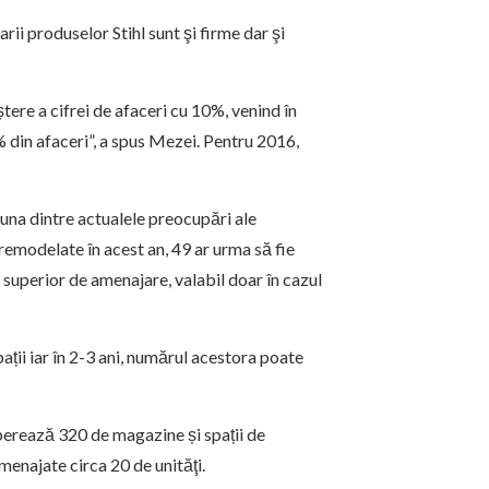
rii produselor Stihl sunt şi firme dar şi
tere a cifrei de afaceri cu 10%, venind în
 din afaceri”, a spus Mezei. Pentru 2016,
una dintre actualele preocupări ale
remodelate în acest an, 49 ar urma să fie
 superior de amenajare, valabil doar în cazul
ații iar în 2-3 ani, numărul acestora poate
perează 320 de magazine și spații de
enajate circa 20 de unităţi.