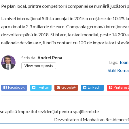
Pe plan local, printre competitorii companiei se numără jucători p
La nivel internațional Stihl a anunțat în 2015 o creștere de 10,4% la
aproximativ 2,3 miliarde de euro. Compania germană intenționează
dezvoltare până în 2018. Stihl are, la nivel mondial, peste 14.200 a
naționale de vânzare, fiind în contact cu 120 de importatori și avân
Andrei Pena
Scris de:
Tags:
Ioan
View more posts
Stihl Roma
Facebook
Twitter
Google+
Linkedin
Pinterest
e aplică impozitul rezidenţial pentru spaţiile mixte
Dezvoltatorul Manhattan Residence ri