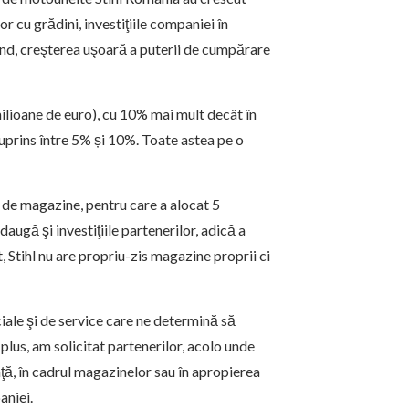
r cu grădini, investiţiile companiei în
ând, creşterea uşoară a puterii de cumpărare
 milioane de euro), cu 10% mai mult decât în
uprins între 5% și 10%. Toate astea pe o
de magazine, pentru care a alocat 5
augă şi investiţiile partenerilor, adică a
 Stihl nu are propriu-zis magazine proprii ci
iale şi de service care ne determină să
lus, am solicitat partenerilor, acolo unde
ţă, în cadrul magazinelor sau în apropierea
aniei.