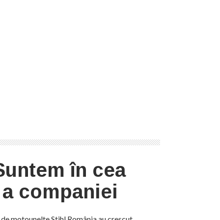
Suntem în cea
 a companiei
ui de motounelte Stihl România au crescut