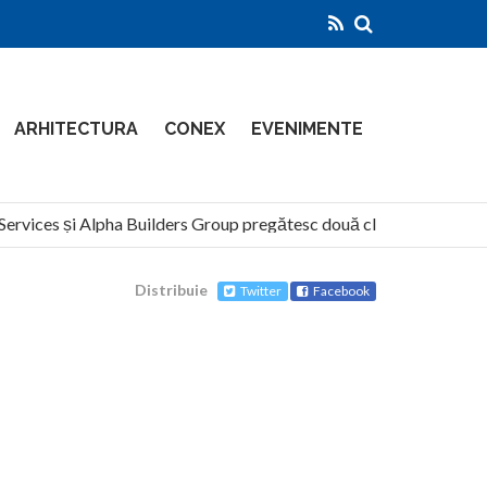
ARHITECTURA
CONEX
EVENIMENTE
vices și Alpha Builders Group pregătesc două clădiri de 14 etaje pe
Distribuie
Twitter
Facebook