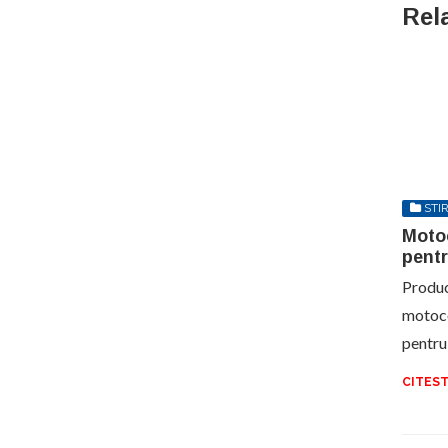
Rel
STIR
Moto
pentr
Produc
motoco
pentru
CITEST