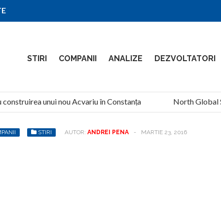
TE
STIRI
COMPANII
ANALIZE
DEZVOLTATORI
construirea unui nou Acvariu în Constanța
North Global Ser
PANII
STIRI
AUTOR:
ANDREI PENA
-
MARTIE 23, 2016