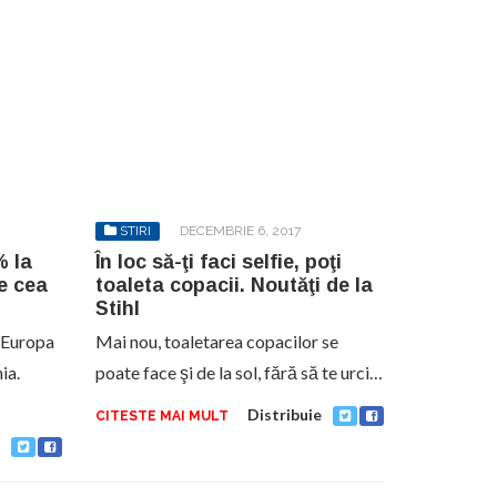
STIRI
DECEMBRIE 6, 2017
% la
În loc să-ţi faci selfie, poţi
te cea
toaleta copacii. Noutăţi de la
Stihl
 Europa
Mai nou, toaletarea copacilor se
ia.
poate face şi de la sol, fără să te urci…
Distribuie
CITESTE MAI MULT