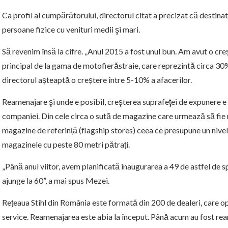
Ca profil al cumpărătorului, directorul citat a precizat că destinata
persoane fizice cu venituri medii şi mari.
Să revenim însă la cifre. „Anul 2015 a fost unul bun. Am avut o creș
principal de la gama de motofierăstraie, care reprezintă circa 30%
directorul așteaptă o creștere între 5-10% a afacerilor.
Reamenajare şi unde e posibil, creşterea suprafeţei de expunere e 
companiei. Din cele circa o sută de magazine care urmează să fie 
magazine de referință (flagship stores) ceea ce presupune un nivel
magazinele cu peste 80 metri pătrați.
„Până anul viitor, avem planificată inaugurarea a 49 de astfel de sp
ajunge la 60”, a mai spus Mezei.
Rețeaua Stihl din România este formată din 200 de dealeri, care o
service. Reamenajarea este abia la început. Până acum au fost ream