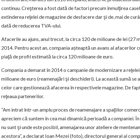
continuu. Creşterea a fost dată de factori precum înmulţirea caselo
extinderea reţelei de magazine de desfacere dar şi de, mai de cur
dată de reducerea TVA-ului.
Afacerile au ajuns, anul trecut, la circa 120 de milioane de lei (27
2014. Pentru acest an, compania așteaptă un avans al afacerilor c
piaţă de profil estimată la circa 120 milioane de euro.
Compania a demarat în 2014 o campanie de modernizare a reţelei 
milioane de euro (reamenajări şi deschideri). La această sumă se ad
celor care gestionează afacerea în respectivele magazine. De fapt,
reţeaua partenerilor.
“Am intrat într-un amplu proces de reamenajare a spaţiilor comerc
apreciem că suntem în cea mai dinamică perioadă a companiei. În p
nu sunt şi unde este posibil, amenajarea unor ateliere de mentenan
acestora”, a declarat Ioan Mezei (foto), directorul general al comp