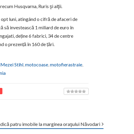
recum Husqvarna, Ruris şi alţii.
 opt luni, atingând o cifră de afaceri de
 să investească 1 miliard de euro în
ngajati, deține 6 fabrici, 34 de centre
d o prezență în 160 de țări.
 Mezei Stihl
,
motocoase
,
motofierastraie
,
nia
dică patru imobile la marginea oraşului Năvodari