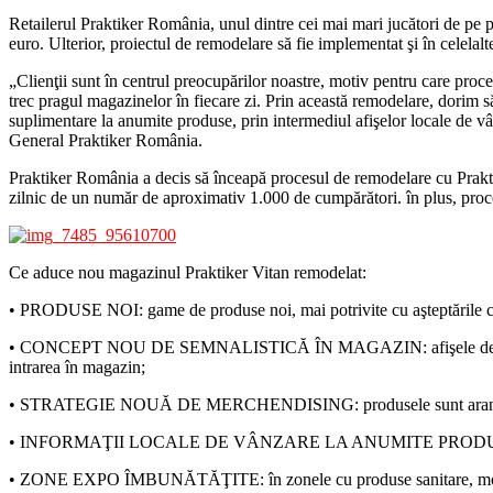
Retailerul Praktiker România, unul dintre cei mai mari jucători de pe p
euro. Ulterior, proiectul de remodelare să fie implementat şi în celelalt
„Clienţii sunt în centrul preocupărilor noastre, motiv pentru care proc
trec pragul magazinelor în fiecare zi. Prin această remodelare, dorim 
suplimentare la anumite produse, prin intermediul afişelor locale de vâ
General Praktiker România.
Praktiker România a decis să înceapă procesul de remodelare cu Praktike
zilnic de un număr de aproximativ 1.000 de cumpărători. în plus, proc
Ce aduce nou magazinul Praktiker Vitan remodelat:
• PRODUSE NOI: game de produse noi, mai potrivite cu aşteptările clie
• CONCEPT NOU DE SEMNALISTICĂ ÎN MAGAZIN: afişele de orientare su
intrarea în magazin;
• STRATEGIE NOUĂ DE MERCHENDISING: produsele sunt aranjate la 
• INFORMAŢII LOCALE DE VÂNZARE LA ANUMITE PRODUSE: produsele ma
• ZONE EXPO ÎMBUNĂTĂŢITE: în zonele cu produse sanitare, mobilă şi