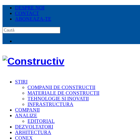
DESPRE NOI
CONTACT
ABONEAZA-TE
STIRI
COMPANII DE CONSTRUCTII
MATERIALE DE CONSTRUCTII
TEHNOLOGIE SI INOVATII
INFRASTRUCTURA
COMPANII
ANALIZE
EDITORIAL
DEZVOLTATORI
ARHITECTURA
CONEX