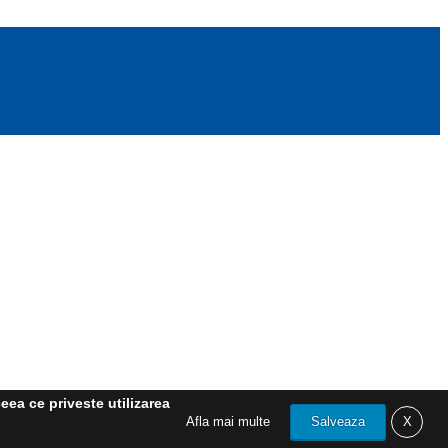
eea ce priveste utilizarea
Afla mai multe
Salveaza
X