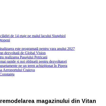
ădiri de 14 etaje pe malul lacului Siutghiol
Otopeni
inalizarea este programată pentru vara anului 2027
mp dezvoltată de Global Vision
ru realizarea Pasajului Petricani
ai rapide și noi obligații pentru dezvoltatori
partamente pe un teren achiziționat în Pipera
ona Aeroportului Craiova
 Constanța
în remodelarea magazinului din Vitan