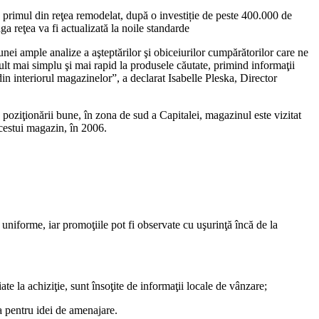
, primul din reţea remodelat, după o investiție de peste 400.000 de
ga reţea va fi actualizată la noile standarde
nei ample analize a aşteptărilor şi obiceiurilor cumpărătorilor care ne
lt mai simplu şi mai rapid la produsele căutate, primind informaţii
in interiorul magazinelor”, a declarat Isabelle Pleska, Director
poziţionării bune, în zona de sud a Capitalei, magazinul este vizitat
cestui magazin, în 2006.
rme, iar promoţiile pot fi observate cu uşurinţă încă de la
hiziţie, sunt însoţite de informaţii locale de vânzare;
 pentru idei de amenajare.