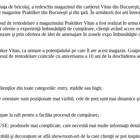
iaţa de bricolaj, a redeschis magazinul din cartierul Vitan din Bucureşti
e magazine Praktiker din Bucureşti şi din ţară. În următorii doi ani întrea
esul de remodelare a magazinului Praktiker Vitan a fost realizat în urma u
să oferim o experienţă îmbunătăţită de cumpărare, clienţii având acces mu
nzare şi prin oferirea de idei de amenajare în zonele expo îmbunătăţite d
r Vitan, ca urmare a potenţialului pe care îl are acest magazin. Graţie 
esul de remodelare coincide cu aniversarea a 10 ani de la deschiderea a
nţilor din toate categoriile: entry, middle sau high;
nt poziţionate mai vizibil, cele de preţ sunt mai dinamice şi unifo
raft pentru a facilita procesul de cumpărare;
i complicate, care necesită mai multe informaţii detaliate la ac
 decoraţiuni se află showroom-uri de la care clienţii se pot inspira