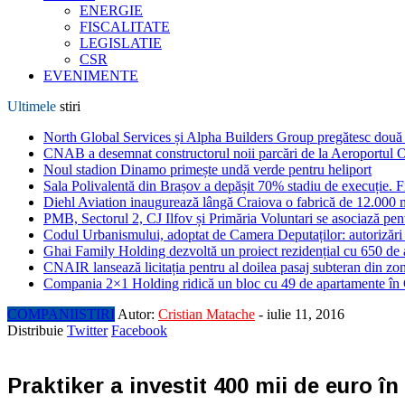
ENERGIE
FISCALITATE
LEGISLATIE
CSR
EVENIMENTE
Ultimele
stiri
North Global Services și Alpha Builders Group pregătesc două cl
CNAB a desemnat constructorul noii parcări de la Aeroportul 
Noul stadion Dinamo primește undă verde pentru heliport
Sala Polivalentă din Brașov a depășit 70% stadiu de execuție. F
Diehl Aviation inaugurează lângă Craiova o fabrică de 12.000 
PMB, Sectorul 2, CJ Ilfov și Primăria Voluntari se asociază pent
Codul Urbanismului, adoptat de Camera Deputaților: autorizări m
Ghai Family Holding dezvoltă un proiect rezidențial cu 650 de a
CNAIR lansează licitația pentru al doilea pasaj subteran din z
Compania 2×1 Holding ridică un bloc cu 49 de apartamente în
COMPANII
STIRI
Autor:
Cristian Matache
-
iulie 11, 2016
Distribuie
Twitter
Facebook
Praktiker a investit 400 mii de euro 