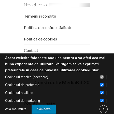
Navigheaza
Termeni si conditii
Politica de confidentialitate
Politica de cookies
Contact
Acest website foloseste cookies pentru a va oferi cea mai
Media Kit
buna experienta de utilizare. Va rugam sa va exprimati
preferintele in ceea ce priveste utilizarea cookie-urilor.
|
Cookie-uri tehnice (necesare)
Constructiv MediaKit 2020
|
Cookie-uri de preferinte
|
Cookie-uri analitice
|
Cookie-uri de marketing
©2016 Constructiv
Afla mai multe
Salveaza
X