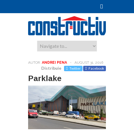
AUTOR:
ANDREI PENA
-
AUGUST 31, 2016
Distribuie
Twitter
Facebook
Parklake