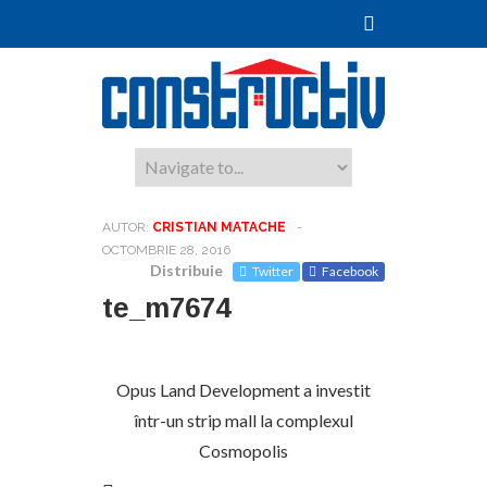
AUTOR:
CRISTIAN MATACHE
-
OCTOMBRIE 28, 2016
Distribuie
Twitter
Facebook
te_m7674
Opus Land Development a investit
într-un strip mall la complexul
Cosmopolis