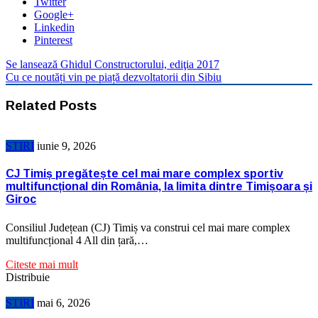
Twitter
Google+
Linkedin
Pinterest
Se lansează Ghidul Constructorului, ediţia 2017
Cu ce noutăți vin pe piață dezvoltatorii din Sibiu
Related Posts
STIRI
iunie 9, 2026
CJ Timiș pregătește cel mai mare complex sportiv
multifuncțional din România, la limita dintre Timișoara și
Giroc
Consiliul Județean (CJ) Timiș va construi cel mai mare complex
multifuncțional 4 All din țară,…
Citeste mai mult
Distribuie
STIRI
mai 6, 2026