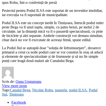
spus Robu, într-o conferință de presă
Proiectul pentru Podul ILSA este suportat de un investitor imobiliar,
iar execuția va fi suportată de municipalitate.
Podul ILSA este un concept inedit în Timișoara, întrucât podul rutier
peste Bega va fi unul suplu, simplu, cu patru benzi, pe inelul 2 de
circulație, iar la distanță mică va fi o pasarelă spectaculoasă, cu piste
de biciclete și alei separate. Ambele construcții vor demara simultan,
chiar dacă nu vor fi executate de aceeași firmă, spune edilul.
La Podul Jiul se așteaptă doar ”soluția de înfrumusețare”, deoarece
primarul a cerut ca noile poduri care se vor construi în oraș să aducă
și elemente de spectaculozitate și de frumusețe și să nu fie simple
punți care leagă două maluri ale Canalului Bega.
Scris de:
Oana Ungureanu
View more posts
Tags:
Canalul Bega
,
Nicolae Robu
,
pasarela
,
podul ILSA
,
Podul
Jiul
,
Timisoara
Facebook