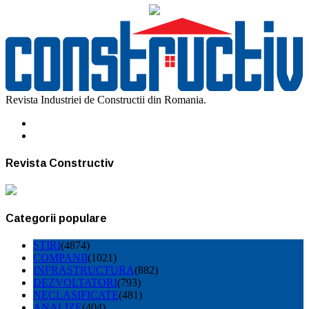
Revista Industriei de Constructii din Romania.
Revista Constructiv
Categorii populare
STIRI
(4874)
COMPANII
(1021)
INFRASTRUCTURA
(882)
DEZVOLTATORI
(793)
NECLASIFICATE
(481)
ANALIZE
(404)