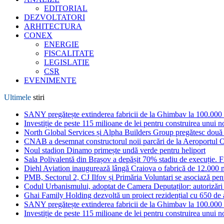
EDITORIAL
DEZVOLTATORI
ARHITECTURA
CONEX
ENERGIE
FISCALITATE
LEGISLATIE
CSR
EVENIMENTE
Ultimele
stiri
SANY pregătește extinderea fabricii de la Ghimbav la 100.000
Investiție de peste 115 milioane de lei pentru construirea unui 
North Global Services și Alpha Builders Group pregătesc două cl
CNAB a desemnat constructorul noii parcări de la Aeroportul 
Noul stadion Dinamo primește undă verde pentru heliport
Sala Polivalentă din Brașov a depășit 70% stadiu de execuție. F
Diehl Aviation inaugurează lângă Craiova o fabrică de 12.000 
PMB, Sectorul 2, CJ Ilfov și Primăria Voluntari se asociază pent
Codul Urbanismului, adoptat de Camera Deputaților: autorizări m
Ghai Family Holding dezvoltă un proiect rezidențial cu 650 de a
SANY pregătește extinderea fabricii de la Ghimbav la 100.000
Investiție de peste 115 milioane de lei pentru construirea unui 