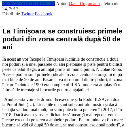
INFRASTRUCTURA
STIRI
Autor:
Oana Ungureanu
-
februarie
24, 2017
Distribuie
Twitter
Facebook
La Timișoara se construiesc primele
poduri din zona centrală după 50 de
ani
În acest an vor începe la Timișoara lucrările de construcție a două
noi poduri și a unei pasarele cu alei pietonale și piste pentru biciliști
peste canalul Bega, a anunțat primarul municipiului, Nicolae Robu.
Aceste poduri sunt primele ridicate în zona centrală a orașului după
mai bine de 50 de ani. Pasarela va însoți unul dintre poduri, în zona
în care înainte de 1990 era complexul ILSA, unde era amplasată o
fabrică de tricotaje și blocurile pentru angajații ei.
”Anul acesta vom da drumul la execuție și la Podul ILSA, nu doar
la Podul Jiul. (…). Licitațiile nu sunt sub controlul nostru și dacă
licitația va dura mai mult, nu vom putea intra pe teren în 2017, ci în
2018. Dacă avem șansa ca licitațiile să meargă mai repede, vom
începe execuția pe teren a ambelor poduri. Pentru mine va fi o mare
bucurie să văd că după 50 de ani, se mai construiesc două poduri”, a