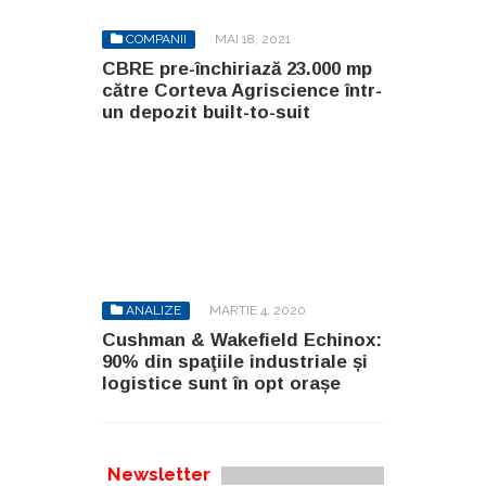
COMPANII
MAI 18, 2021
CBRE pre-închiriază 23.000 mp
către Corteva Agriscience într-
un depozit built-to-suit
ANALIZE
MARTIE 4, 2020
Cushman & Wakefield Echinox:
90% din spaţiile industriale și
logistice sunt în opt orașe
Newsletter