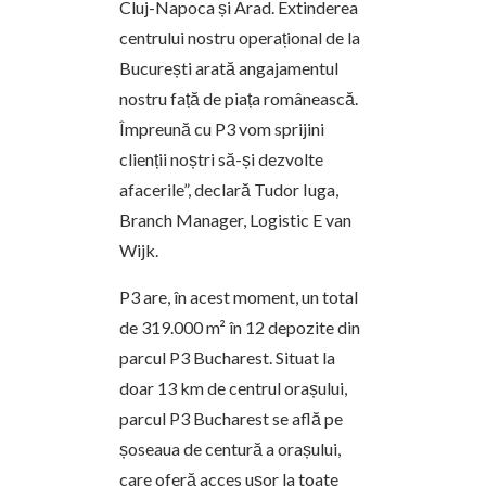
Cluj-Napoca și Arad. Extinderea
centrului nostru operațional de la
București arată angajamentul
nostru față de piața românească.
Împreună cu P3 vom sprijini
clienții noștri să-și dezvolte
afacerile”, declară Tudor Iuga,
Branch Manager, Logistic E van
Wijk.
P3 are, în acest moment, un total
de 319.000 m² în 12 depozite din
parcul P3 Bucharest. Situat la
doar 13 km de centrul orașului,
parcul P3 Bucharest se află pe
șoseaua de centură a orașului,
care oferă acces ușor la toate