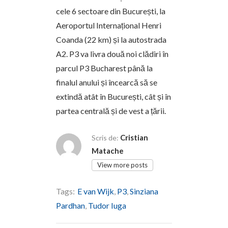
cele 6 sectoare din București, la
Aeroportul Internațional Henri
Coanda (22 km) și la autostrada
A2. P3 va livra două noi clădiri în
parcul P3 Bucharest până la
finalul anului și încearcă să se
extindă atât în București, cât și în
partea centrală și de vest a țării.
Cristian
Scris de:
Matache
View more posts
Tags:
E van Wijk
,
P3
,
Sinziana
Pardhan
,
Tudor Iuga