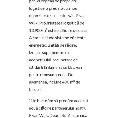
pan-european de proprietăți
logistice, a predarat un nou
depozit către clientul său, E van
Wijk. Proprietatea logistică de
13.900 m² este o clădire de clasa
A care include sisteme eficiente
energetic, unități de răcire,
izolare suplimentară a
acoperișului, recuperare de
căldură și iluminat cu LED-uri
pentru consum redus. De
asemenea, include 400 m² de
birouri.
“Ne bucurăm să predăm această
nouă clădire partenerului nostru
E van Wijk. Depozitul 6 este încă