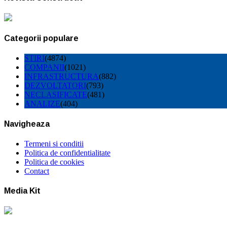
Categorii populare
STIRI
(4874)
COMPANII
(1021)
INFRASTRUCTURA
(882)
DEZVOLTATORI
(793)
NECLASIFICATE
(481)
ANALIZE
(404)
Navigheaza
Termeni si conditii
Politica de confidentialitate
Politica de cookies
Contact
Media Kit