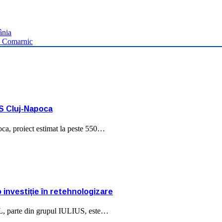
ânia
ui Comarnic
S Cluj-Napoca
ca, proiect estimat la peste 550…
 investiţie în retehnologizare
, parte din grupul IULIUS, este…