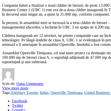
Compania Iuluis a finalizat o nouă clădire de birouri, de peste 13.000
Business Center 1 (UBC 1) este cea de-a doua clădire inaugurată în Tim
în decursul unui singur an, a ajuns la 31.000 mp, conform companiei.
În prezent, în ansamblul mixt se lucrează la a treia clădire de birouri
managementul afacerilor, a închiriat în UBC 3 un spaţiu de 4.200 mp. T
Clădirea inaugurată are 12 niveluri, iar printre companiile care au înc
tehnologiei. Pe lângă dotările de clasa A, UBC 1 se evidenţiază în peis
urmează a fi amenajate în ansamblul Openville. Imobilul a fost construit
Ansamblul Openville Timişoara, cel mai mare proiect cu destinaţie mixtă
100.000 mp de birouri clasa A, o suprafaţă adiţională de 47.000 mp de r
supraetajată şi una subterană.
Scris de:
Oana Ungureanu
View more posts
Tags:
Atterbury Europe
,
Iulius
,
Openville Timişoara
,
United Business 
Facebook
Twitter
Google+