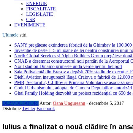
ENERGIE
FISCALITATE
LEGISLATIE
CSR
EVENIMENTE
Ultimele
stiri
SANY pregătește extinderea fabricii de la Ghimbav la 100.000
Investiție de peste 115 milioane de lei pentru construirea unui 
North Global Services și Alpha Builders Group pregătesc două cl
CNAB a desemnat constructorul noii parcări de la Aeroportul 
Noul stadion Dinamo primește undă verde pentru heliport
Sala Polivalentă din Brașov a depășit 70% stadiu de execuție. F
Diehl Aviation inaugurează lângă Craiova o fabrică de 12.000 
PMB, Sectorul 2, CJ Ilfov și Primăria Voluntari se asociază pent
Codul Urbanismului, adoptat de Camera Deputaților: autorizări m
Ghai Family Holding dezvoltă un proiect rezidențial cu 650 de a
DEZVOLTATORI
Autor:
Oana Ungureanu
-
decembrie 5, 2017
Distribuie
Twitter
Facebook
Iulius a finalizat o nouă clădire în a