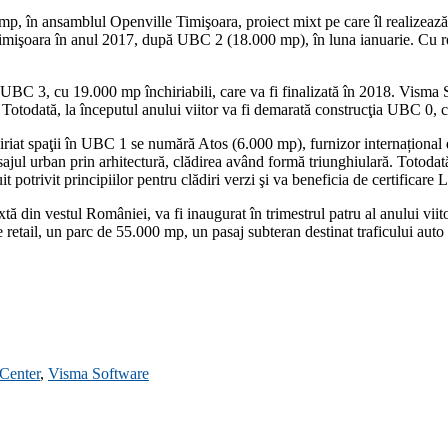
 mp, în ansamblul Openville Timişoara, proiect mixt pe care îl realizea
işoara în anul 2017, după UBC 2 (18.000 mp), în luna ianuarie. Cu recent
 – UBC 3, cu 19.000 mp închiriabili, care va fi finalizată în 2018. Visma
otodată, la începutul anului viitor va fi demarată construcţia UBC 0, ce
hiriat spaţii în UBC 1 se numără Atos (6.000 mp), furnizor internațional
ajul urban prin arhitectură, clădirea având formă triunghiulară. Totodată,
 potrivit principiilor pentru clădiri verzi şi va beneficia de certificare
 din vestul României, va fi inaugurat în trimestrul patru al anului viito
etail, un parc de 55.000 mp, un pasaj subteran destinat traficului auto 
Center
,
Visma Software