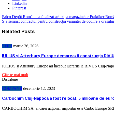
Linkedin
Pinterest
Brico Depôt România a finalizat achiziţia magazinelor Praktiker Rom
S-a semnat contractul pentru construcția variantei de ocolire a orașul
Related Posts
STIRI
martie 26, 2026
IULIUS și Atterbury Europe demarează construcția RIVU
IULIUS și Atterbury Europe au început lucrările la RIVUS Cluj-Napo
Citeste mai mult
Distribuie
COMPANII
decembrie 12, 2023
Carbochim Cluj-Napoca a fost relocat. 5 milioane de euro
CARBOCHIM SA, al cărei acționar majoritar este Carbo Europe SRL