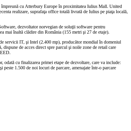
ză împreună cu Atterbury Europe în proximitatea Iulius Mall. United
a realizare, suprafaţa office totală livrată de Iulius pe piaţa locală,
 Software, dezvoltator norvegian de soluţii software pentru
a mai înaltă clădire din România (155 metri şi 27 de etaje).
 de servicii IT, şi Intel (2.400 mp), producător mondial în domeniul
 dispune de acces direct spre parcul şi noile zone de retail care
 LEED.
r, odată cu finalizarea primei etape de dezvoltare, care va include:
şi peste 1.500 de noi locuri de parcare, amenajate într-o parcare