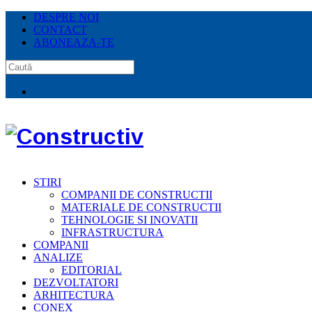
DESPRE NOI
CONTACT
ABONEAZA-TE
STIRI
COMPANII DE CONSTRUCTII
MATERIALE DE CONSTRUCTII
TEHNOLOGIE SI INOVATII
INFRASTRUCTURA
COMPANII
ANALIZE
EDITORIAL
DEZVOLTATORI
ARHITECTURA
CONEX