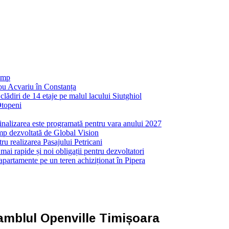
 mp
nou Acvariu în Constanța
ădiri de 14 etaje pe malul lacului Siutghiol
Otopeni
inalizarea este programată pentru vara anului 2027
mp dezvoltată de Global Vision
ru realizarea Pasajului Petricani
ai rapide și noi obligații pentru dezvoltatori
partamente pe un teren achiziționat în Pipera
nsamblul Openville Timișoara