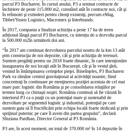
parcul P3 Bucharest. În cursul anului, P3 a semnat contracte de
închiriere de peste 115.000 m2, constând atât în contracte noi, cât şi
în reînnoiri şi extinderi pentru clienţi existenţi, precum eMag,
Tibbet/Yusen Logistics, Macromex şi Interbrands.
În 2017, compania a finalizat achiziția a peste 17 ha de teren
adițional lângă parcul P3 Bucharest, cu intenția de a dezvolta parcul
la 500.000 m2în următorii doi ani.
“În 2017 am continuat dezvoltarea parcului nostru de la km 13 atât
prin construcţia de noi depozite, cât şi prin achiziţia de terenuri.
Suntem pregătiţi pentru un 2018 foarte dinamic, în care intenţionăm
inaugurarea de noi locaţii atât în Bucureşti, cât şi în vestul ţării,
venind în întâmpinarea cerinţelor pieţei. Bineînţeles, P3 Bucharest
Park va rămâne centrul gravitaţional al activităţii noastre, fiind
concentraţi în continuare pe menţinerea poziţiei acestuia de cel mai
mare parc logistic din România şi pe consolidarea relaţiilor pe
termen lung cu chiriaşii noştri. România continuă să fie văzută în
interiorul P3 ca o piaţă cu un potenţial mare şi sustenabil de
dezvoltare pe segmentul logistic şi industrial, potenţial pe care
suntem gata să îl fructificăm prin echipa locală foarte dedicată şi prin
sprijinul puternic pe care îl avem din partea grupului”, declară
Sînziana Pardhan, Director General al P3 România.
P3 are, în acest moment, un total de 370.000 m² în 14 depozite în