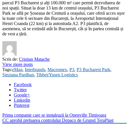
parcul P3 Bucharest și alți 100.000 m² care permit dezvoltarea de
noi spații. Situat la doar 13 km de centrul orașului, P3 Bucharest
Park se află pe Șoseaua de Centură a orașului, care oferă acces ușor
la toate cele 6 sectoare din București, la Aeroportul Internațional
Henri Coanda (22 km) și la autostrada A2. P3 planifică, de
asemenea, să se extindă atât în București, cât și în partea centrală și
de vest a țării.
Scris de:
Cristian Matache
View more posts
Tags:
eMag
,
Interbrands
,
Macromex
,
P3
,
P3 Bucharest Park
,
Sinziana Pardhan
,
Tibbet/Yusen Logistics
Facebook
Twitter
Google+
Linkedin
Pinterest
Prima companie care se instalează la Openville Timișoara
CC aprobă preluarea controlului Depaco de Grupul TeraPlast