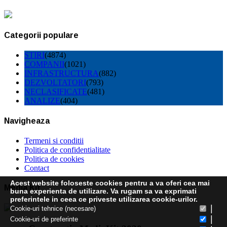
Categorii populare
STIRI
(4874)
COMPANII
(1021)
INFRASTRUCTURA
(882)
DEZVOLTATORI
(793)
NECLASIFICATE
(481)
ANALIZE
(404)
Navigheaza
Termeni si conditii
Politica de confidentialitate
Politica de cookies
Contact
Acest website foloseste cookies pentru a va oferi cea mai
Media Kit
buna experienta de utilizare. Va rugam sa va exprimati
preferintele in ceea ce priveste utilizarea cookie-urilor.
|
Cookie-uri tehnice (necesare)
|
Cookie-uri de preferinte