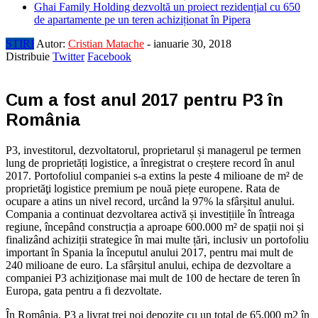
Ghai Family Holding dezvoltă un proiect rezidențial cu 650
de apartamente pe un teren achiziționat în Pipera
STIRI
Autor:
Cristian Matache
-
ianuarie 30, 2018
Distribuie
Twitter
Facebook
Cum a fost anul 2017 pentru P3 în
România
P3, investitorul, dezvoltatorul, proprietarul și managerul pe termen
lung de proprietăți logistice, a înregistrat o creștere record în anul
2017. Portofoliul companiei s-a extins la peste 4 milioane de m² de
proprietăţi logistice premium pe nouă piețe europene. Rata de
ocupare a atins un nivel record, urcând la 97% la sfârșitul anului.
Compania a continuat dezvoltarea activă și investițiile în întreaga
regiune, începând construcția a aproape 600.000 m² de spații noi și
finalizând achiziții strategice în mai multe țări, inclusiv un portofoliu
important în Spania la începutul anului 2017, pentru mai mult de
240 milioane de euro. La sfârșitul anului, echipa de dezvoltare a
companiei P3 achiziţionase mai mult de 100 de hectare de teren în
Europa, gata pentru a fi dezvoltate.
În România, P3 a livrat trei noi depozite cu un total de 65.000 m2 în