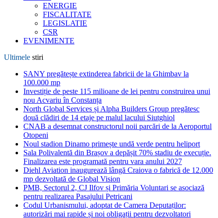
ENERGIE
FISCALITATE
LEGISLATIE
CSR
EVENIMENTE
Ultimele
stiri
SANY pregătește extinderea fabricii de la Ghimbav la
100.000 mp
Investiție de peste 115 milioane de lei pentru construirea unui
nou Acvariu în Constanța
North Global Services și Alpha Builders Group pregătesc
două clădiri de 14 etaje pe malul lacului Siutghiol
CNAB a desemnat constructorul noii parcări de la Aeroportul
Otopeni
Noul stadion Dinamo primește undă verde pentru heliport
Sala Polivalentă din Brașov a depășit 70% stadiu de execuție.
Finalizarea este programată pentru vara anului 2027
Diehl Aviation inaugurează lângă Craiova o fabrică de 12.000
mp dezvoltată de Global Vision
PMB, Sectorul 2, CJ Ilfov și Primăria Voluntari se asociază
pentru realizarea Pasajului Petricani
Codul Urbanismului, adoptat de Camera Deputaților:
autorizări mai rapide și noi obligații pentru dezvoltatori