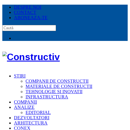
DESPRE NOI
CONTACT
ABONEAZA-TE
STIRI
COMPANII DE CONSTRUCTII
MATERIALE DE CONSTRUCTII
TEHNOLOGIE SI INOVATII
INFRASTRUCTURA
COMPANII
ANALIZE
EDITORIAL
DEZVOLTATORI
ARHITECTURA
CONEX