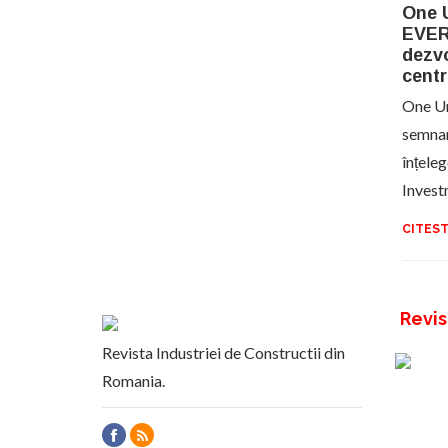
One U
EVER
dezvo
centr
One Un
semna
înțel
Invest
CITEST
Revis
Revista Industriei de Constructii din
Romania.