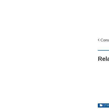
Cons
Rel
STIR