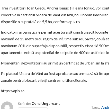
Trei investitori, Ioan Grecu, Andrei Ioniuc și Ileana Ioniuc, vor con
colective în cartierul Moara de Vânt din Iași, noul boom imobiliar
dispoziție o suprafață de 5,5 ha, conform apix.ro.
Indicatorii urbanistici le permit acestora să construiască locuințe 
maximă de 15 metri și cu regim de înălțime subsol, parter, două 
maximum 30% din suprafața disponibilă, respectiv circa 16.500 m
apartamente, există un potențial de cel puțin de 400 de astfel de lo
Momentan, dezvoltatorii au primit un certificat de urbanism la sfâr
Pe platoul Moara de Vânt au fost aprobate sau urmează să fie ap
zonale pentru blocuri, vile și centre multifuncționale.
https://apix.ro
Oana Ungureanu
Scris de:
Tags:
Andr