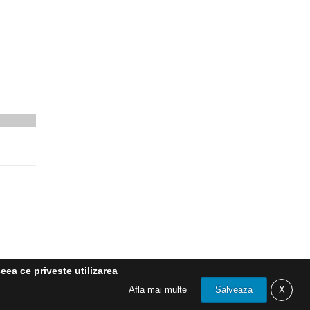
eea ce priveste utilizarea
Afla mai multe
Salveaza
X