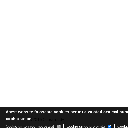
Acest website foloseste cookies pentru a va oferi cea mai buna 
cookie-urilor.
©2016 Constructiv
|
|
Cookie-uri tehnice (necesare)
Cookie-uri de preferinte
Cookie