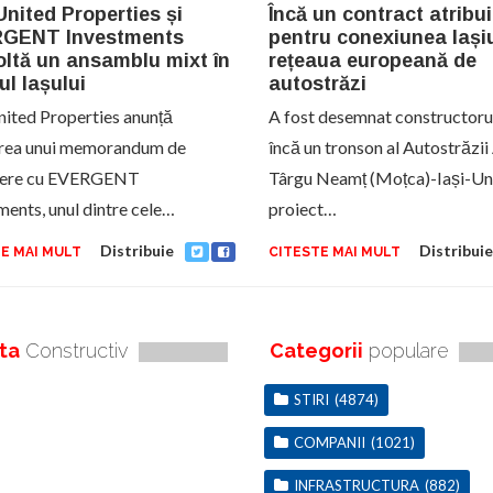
nited Properties și
Încă un contract atribui
GENT Investments
pentru conexiunea Iașiu
ltă un ansamblu mixt în
rețeaua europeană de
ul Iașului
autostrăzi
ited Properties anunță
A fost desemnat constructoru
rea unui memorandum de
încă un tronson al Autostrăzii
egere cu EVERGENT
Târgu Neamț (Moțca)-Iași-Un
ments, unul dintre cele…
proiect…
Distribuie
Distribuie
E MAI MULT
CITESTE MAI MULT
ta
Constructiv
Categorii
populare
STIRI
(4874)
COMPANII
(1021)
INFRASTRUCTURA
(882)