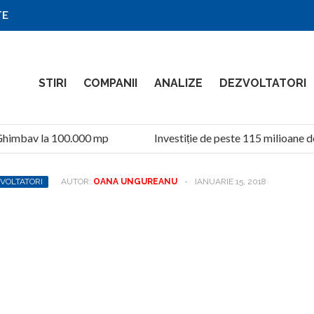
TE
STIRI
COMPANII
ANALIZE
DEZVOLTATORI
himbav la 100.000 mp
Investiție de peste 115 milioane de 
VOLTATORI
AUTOR:
OANA UNGUREANU
-
IANUARIE 15, 2018