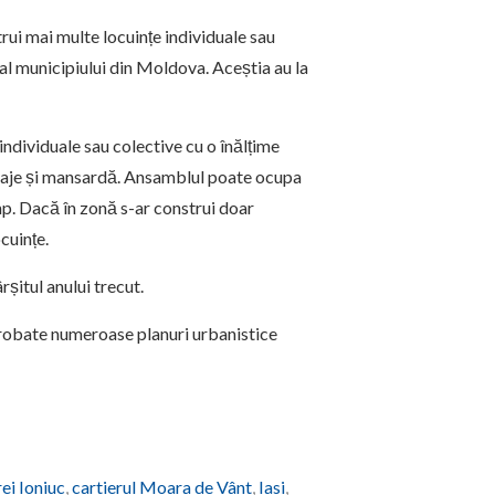
trui mai multe locuințe individuale sau
 al municipiului din Moldova. Aceștia au la
individuale sau colective cu o înălțime
etaje și mansardă. Ansamblul poate ocupa
p. Dacă în zonă s-ar construi doar
cuințe.
șitul anului trecut.
robate numeroase planuri urbanistice
ei Ioniuc
,
cartierul Moara de Vânt
,
Iasi
,