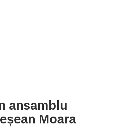
 un ansamblu
l ieșean Moara