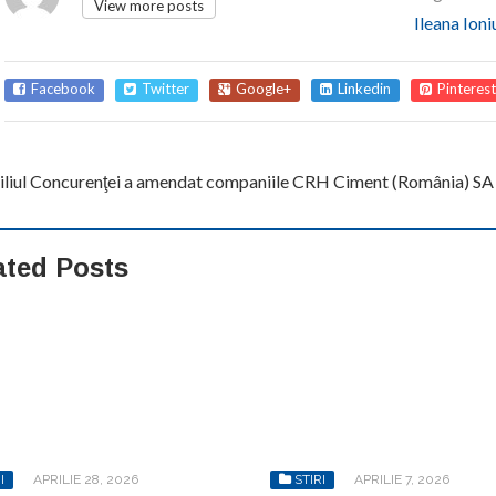
View more posts
Ileana Ioni
Facebook
Twitter
Google+
Linkedin
Pinterest
iliul Concurenţei a amendat companiile CRH Ciment (România) S
ated Posts
I
APRILIE 28, 2026
STIRI
APRILIE 7, 2026