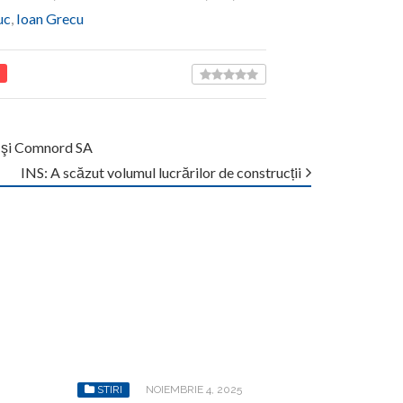
uc
,
Ioan Grecu
A şi Comnord SA
INS: A scăzut volumul lucrărilor de construcții
STIRI
NOIEMBRIE 4, 2025