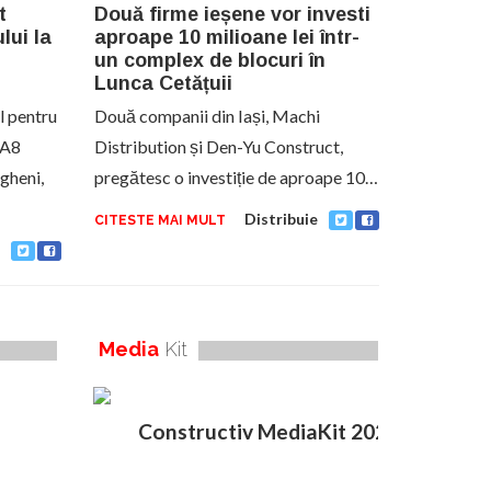
t
Două firme ieșene vor investi
lui la
aproape 10 milioane lei într-
un complex de blocuri în
Lunca Cetățuii
l pentru
Două companii din Iași, Machi
 A8
Distribution și Den-Yu Construct,
gheni,
pregătesc o investiție de aproape 10…
Distribuie
CITESTE MAI MULT
Media
Kit
Constructiv MediaKit 2020