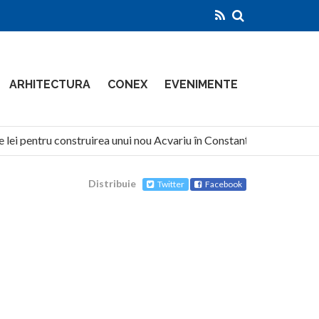
ARHITECTURA
CONEX
EVENIMENTE
lei pentru construirea unui nou Acvariu în Constanța
North
Distribuie
Twitter
Facebook