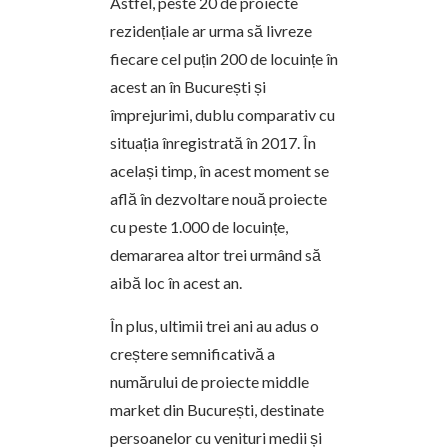
Astfel, peste 20 de proiecte
rezidențiale ar urma să livreze
fiecare cel puțin 200 de locuințe în
acest an în București și
împrejurimi, dublu comparativ cu
situația înregistrată în 2017. În
același timp, în acest moment se
află în dezvoltare nouă proiecte
cu peste 1.000 de locuințe,
demararea altor trei urmând să
aibă loc în acest an.
În plus, ultimii trei ani au adus o
creștere semnificativă a
numărului de proiecte middle
market din București, destinate
persoanelor cu venituri medii și