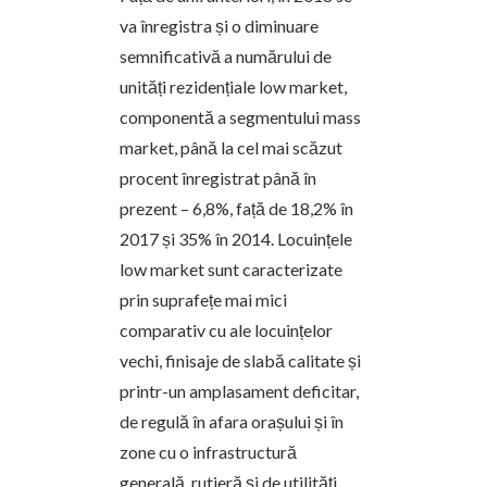
va înregistra și o diminuare
semnificativă a numărului de
unități rezidențiale low market,
componentă a segmentului mass
market, până la cel mai scăzut
procent înregistrat până în
prezent – 6,8%, față de 18,2% în
2017 și 35% în 2014. Locuințele
low market sunt caracterizate
prin suprafețe mai mici
comparativ cu ale locuințelor
vechi, finisaje de slabă calitate și
printr-un amplasament deficitar,
de regulă în afara orașului și în
zone cu o infrastructură
generală, rutieră și de utilități,