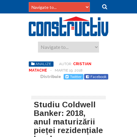
ANALIZE
AUTOR:
CRISTIAN
MATACHE
-
MARTIE 19, 2018
Distribuie
Twitter
Facebook
Studiu Coldwell
Banker: 2018,
anul maturizării
pieței rezidențiale