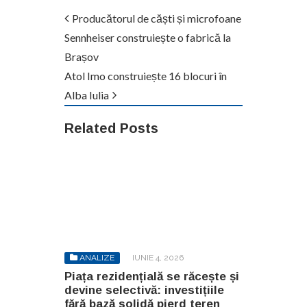
Producătorul de căști și microfoane
Sennheiser construiește o fabrică la
Brașov
Atol Imo construiește 16 blocuri în
Alba Iulia
Related Posts
ANALIZE
IUNIE 4, 2026
Piața rezidențială se răcește și
devine selectivă: investițiile
fără bază solidă pierd teren