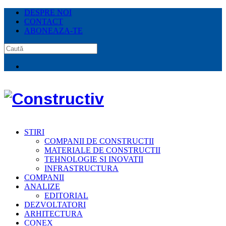
DESPRE NOI
CONTACT
ABONEAZA-TE
STIRI
COMPANII DE CONSTRUCTII
MATERIALE DE CONSTRUCTII
TEHNOLOGIE SI INOVATII
INFRASTRUCTURA
COMPANII
ANALIZE
EDITORIAL
DEZVOLTATORI
ARHITECTURA
CONEX