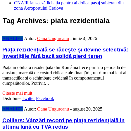
CNAIR lansează licitația pentru al doilea pasaj subteran din
zona Aeroportului Craiova
Tag Archives:
piata rezidentiala
ANALIZE
Autor:
Oana Ungureanu
-
iunie 4, 2026
Piața rezidențială se răcește și devine selectivă:
investițiile fără bază solidă pierd teren
Piața imobiliară rezidențială din România trece printr-o perioadă de
ajustare, marcată de costuri ridicate ale finanțării, un ritm mai lent al
tranzacțiilor și o schimbare evidentă în comportamentul
cumpărătorilor. Potrivit…
Citeste mai mult
Distribuie
Twitter
Facebook
ANALIZE
Autor:
Oana Ungureanu
-
august 20, 2025
Colliers: Vânzări record pe piața rezidențială în
ultima lună cu TVA redus