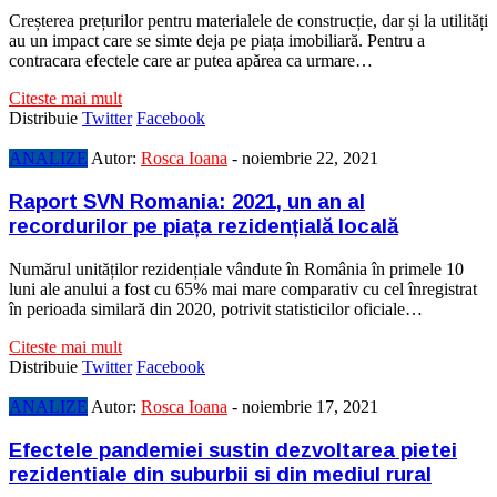
Creșterea prețurilor pentru materialele de construcție, dar și la utilități
au un impact care se simte deja pe piața imobiliară. Pentru a
contracara efectele care ar putea apărea ca urmare…
Citeste mai mult
Distribuie
Twitter
Facebook
ANALIZE
Autor:
Rosca Ioana
-
noiembrie 22, 2021
Raport SVN Romania: 2021, un an al
recordurilor pe piața rezidențială locală
Numărul unităților rezidențiale vândute în România în primele 10
luni ale anului a fost cu 65% mai mare comparativ cu cel înregistrat
în perioada similară din 2020, potrivit statisticilor oficiale…
Citeste mai mult
Distribuie
Twitter
Facebook
ANALIZE
Autor:
Rosca Ioana
-
noiembrie 17, 2021
Efectele pandemiei sustin dezvoltarea pietei
rezidentiale din suburbii si din mediul rural