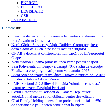
ENERGIE
FISCALITATE
LEGISLATIE
CSR
EVENIMENTE
Ultimele
stiri
Investiție de peste 115 milioane de lei pentru construirea unui
nou Acvariu în Constanța
North Global Services și Alpha Builders Group pregătesc
două clădiri de 14 etaje pe malul lacului Siutghiol
CNAB a desemnat constructorul noii parcări de la Aeroportul
Otopeni
Noul stadion Dinamo primește undă verde pentru heliport
Sala Polivalentă din Brașov a depășit 70% stadiu de execuție.
Finalizarea este programată pentru vara anului 2027
Diehl Aviation inaugurează lângă Craiova o fabrică de 12.000
mp dezvoltată de Global Vision
PMB, Sectorul 2, CJ Ilfov și Primăria Voluntari se asociază
pentru realizarea Pasajului Petricani
Codul Urbanismului, adoptat de Camera Deputaților:
autorizări mai rapide și noi obligații pentru dezvoltatori
Ghai Family Holding dezvoltă un proiect rezidențial cu 650
de apartamente pe un teren achiziționat în Pipera