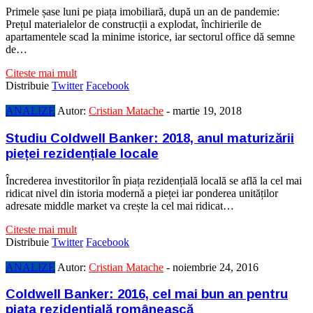
Primele șase luni pe piața imobiliară, după un an de pandemie:
Prețul materialelor de construcții a explodat, închirierile de
apartamentele scad la minime istorice, iar sectorul office dă semne
de…
Citeste mai mult
Distribuie
Twitter
Facebook
ANALIZE
Autor:
Cristian Matache
-
martie 19, 2018
Studiu Coldwell Banker: 2018, anul maturizării
pieței rezidențiale locale
Încrederea investitorilor în piața rezidențială locală se află la cel mai
ridicat nivel din istoria modernă a pieței iar ponderea unităților
adresate middle market va crește la cel mai ridicat…
Citeste mai mult
Distribuie
Twitter
Facebook
ANALIZE
Autor:
Cristian Matache
-
noiembrie 24, 2016
Coldwell Banker: 2016, cel mai bun an pentru
piața rezidențială românească