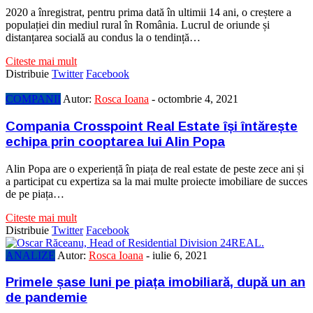
2020 a înregistrat, pentru prima dată în ultimii 14 ani, o creștere a
populației din mediul rural în România. Lucrul de oriunde și
distanțarea socială au condus la o tendință…
Citeste mai mult
Distribuie
Twitter
Facebook
COMPANII
Autor:
Rosca Ioana
-
octombrie 4, 2021
Compania Crosspoint Real Estate își întărește
echipa prin cooptarea lui Alin Popa
Alin Popa are o experiență în piața de real estate de peste zece ani și
a participat cu expertiza sa la mai multe proiecte imobiliare de succes
de pe piața…
Citeste mai mult
Distribuie
Twitter
Facebook
ANALIZE
Autor:
Rosca Ioana
-
iulie 6, 2021
Primele șase luni pe piața imobiliară, după un an
de pandemie