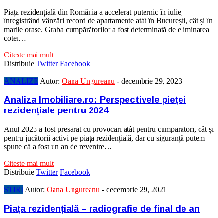
Piața rezidențială din România a accelerat puternic în iulie,
înregistrând vânzări record de apartamente atât în București, cât și în
marile orașe. Graba cumpărătorilor a fost determinată de eliminarea
cotei…
Citeste mai mult
Distribuie
Twitter
Facebook
ANALIZE
Autor:
Oana Ungureanu
-
decembrie 29, 2023
Analiza Imobiliare.ro: Perspectivele pieței
rezidențiale pentru 2024
Anul 2023 a fost presărat cu provocări atât pentru cumpărători, cât și
pentru jucătorii activi pe piața rezidențială, dar cu siguranță putem
spune că a fost un an de revenire…
Citeste mai mult
Distribuie
Twitter
Facebook
STIRI
Autor:
Oana Ungureanu
-
decembrie 29, 2021
Piața rezidențială – radiografie de final de an