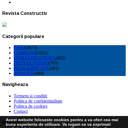
Revista Constructiv
Categorii populare
STIRI
(4873)
COMPANII
(1021)
INFRASTRUCTURA
(882)
DEZVOLTATORI
(793)
NECLASIFICATE
(481)
ANALIZE
(404)
Navigheaza
Termeni si conditii
Politica de confidentialitate
Politica de cookies
Contact
Acest website foloseste cookies pentru a va oferi cea mai
Media Kit
buna experienta de utilizare. Va rugam sa va exprimati