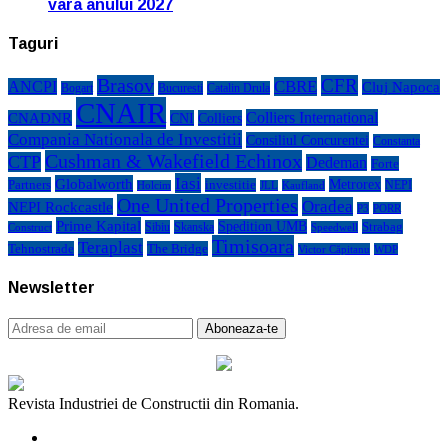
vara anului 2027
Taguri
Brasov
CFR
CBRE
ANCPI
Cluj Napoca
Bogart
Bucuresti
Catalin Drula
CNAIR
Colliers International
CNADNR
CNI
Colliers
Compania Nationala de Investitii
Consiliul Concurentei
Constanta
Cushman & Wakefield Echinox
CTP
Dedeman
Forte
Iasi
Globalworth
Metrorex
Partners
investitie
NEPI
Kaufland
Holcim
JLL
One United Properties
Oradea
NEPI Rockcastle
P3
PORR
Prime Kapital
Spedition UMB
Strabag
Sibiu
Skanska
Construct
Speedwell
Timisoara
Teraplast
Tehnostrade
The Bridge
Victor Căpitanu
WDP
Newsletter
Revista Industriei de Constructii din Romania.