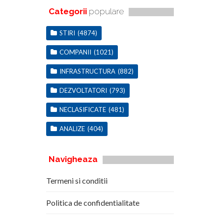
Categorii
populare
STIRI
(4874)
COMPANII
(1021)
INFRASTRUCTURA
(882)
DEZVOLTATORI
(793)
NECLASIFICATE
(481)
ANALIZE
(404)
Navigheaza
Termeni si conditii
Politica de confidentialitate