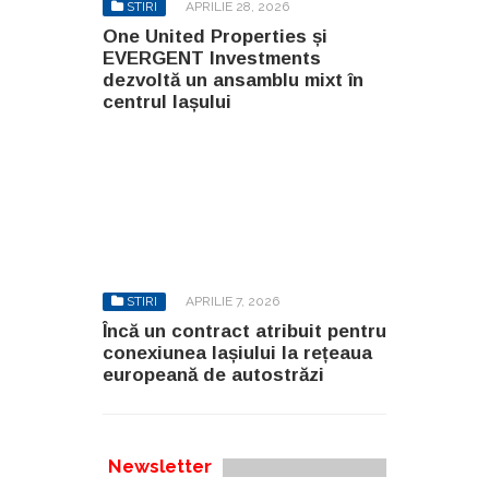
STIRI
APRILIE 28, 2026
One United Properties și
EVERGENT Investments
dezvoltă un ansamblu mixt în
centrul Iașului
STIRI
APRILIE 7, 2026
Încă un contract atribuit pentru
conexiunea Iașiului la rețeaua
europeană de autostrăzi
Newsletter