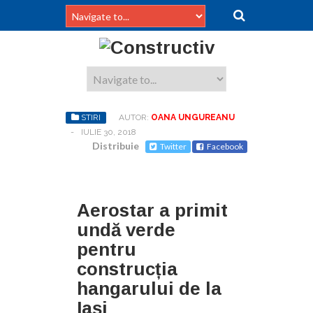
STIRI
AUTOR:
OANA UNGUREANU
-
IULIE 30, 2018
Distribuie
Twitter
Facebook
Aerostar a primit
undă verde
pentru
construcția
hangarului de la
Iași