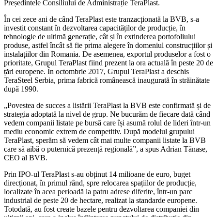
Președintele Consiliului de Administrație TeraPlast.
În cei zece ani de când TeraPlast este tranzacționată la BVB, s-a
investit constant în dezvoltarea capacităților de producție, în
tehnologie de ultimă generație, cât și în extinderea portofoliului
produse, astfel încât să fie prima alegere în domeniul construcțiilor și
instalațiilor din Romania. De asemenea, exportul produselor a fost o
prioritate, Grupul TeraPlast fiind prezent la ora actuală în peste 20 de
țări europene. În octombrie 2017, Grupul TeraPlast a deschis
TeraSteel Serbia, prima fabrică românească inaugurată în străinătate
după 1990.
„Povestea de succes a listării TeraPlast la BVB este confirmată și de
strategia adoptată la nivel de grup. Ne bucurăm de fiecare dată când
vedem companii listate pe bursă care își asumă rolul de lideri într-un
mediu economic extrem de competitiv. După modelul grupului
TeraPlast, sperăm să vedem cât mai multe companii listate la BVB
care să aibă o puternică prezență regională”, a spus Adrian Tănase,
CEO al BVB.
Prin IPO-ul TeraPlast s-au obținut 14 milioane de euro, buget
direcționat, în primul rând, spre relocarea spațiilor de producție,
localizate în acea perioadă la patru adrese diferite, într-un parc
industrial de peste 20 de hectare, realizat la standarde europene.
Totodată, au fost create bazele pentru dezvoltarea companiei din