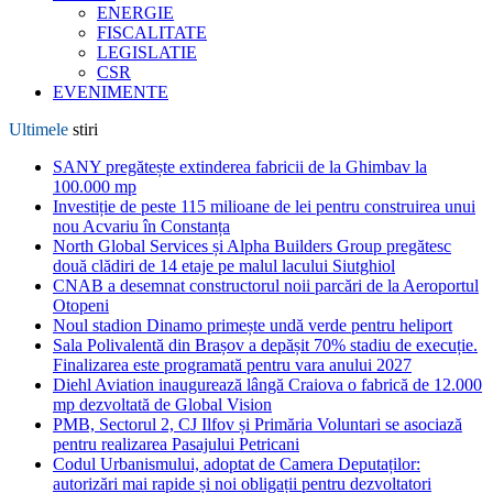
ENERGIE
FISCALITATE
LEGISLATIE
CSR
EVENIMENTE
Ultimele
stiri
SANY pregătește extinderea fabricii de la Ghimbav la
100.000 mp
Investiție de peste 115 milioane de lei pentru construirea unui
nou Acvariu în Constanța
North Global Services și Alpha Builders Group pregătesc
două clădiri de 14 etaje pe malul lacului Siutghiol
CNAB a desemnat constructorul noii parcări de la Aeroportul
Otopeni
Noul stadion Dinamo primește undă verde pentru heliport
Sala Polivalentă din Brașov a depășit 70% stadiu de execuție.
Finalizarea este programată pentru vara anului 2027
Diehl Aviation inaugurează lângă Craiova o fabrică de 12.000
mp dezvoltată de Global Vision
PMB, Sectorul 2, CJ Ilfov și Primăria Voluntari se asociază
pentru realizarea Pasajului Petricani
Codul Urbanismului, adoptat de Camera Deputaților:
autorizări mai rapide și noi obligații pentru dezvoltatori