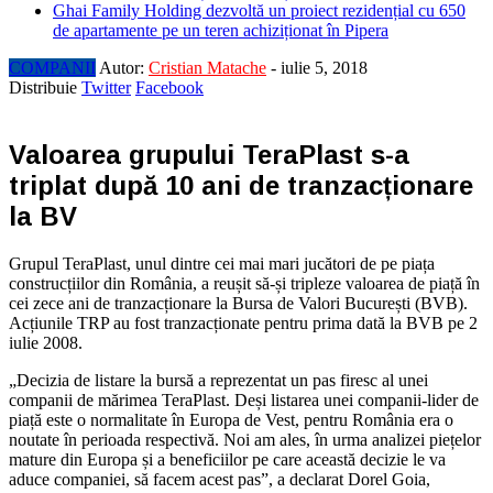
Ghai Family Holding dezvoltă un proiect rezidențial cu 650
de apartamente pe un teren achiziționat în Pipera
COMPANII
Autor:
Cristian Matache
-
iulie 5, 2018
Distribuie
Twitter
Facebook
Valoarea grupului TeraPlast s-a
triplat după 10 ani de tranzacționare
la BV
Grupul TeraPlast, unul dintre cei mai mari jucători de pe piața
construcțiilor din România, a reușit să-și tripleze valoarea de piață în
cei zece ani de tranzacționare la Bursa de Valori București (BVB).
Acțiunile TRP au fost tranzacționate pentru prima dată la BVB pe 2
iulie 2008.
„Decizia de listare la bursă a reprezentat un pas firesc al unei
companii de mărimea TeraPlast. Deși listarea unei companii-lider de
piață este o normalitate în Europa de Vest, pentru România era o
noutate în perioada respectivă. Noi am ales, în urma analizei piețelor
mature din Europa și a beneficiilor pe care această decizie le va
aduce companiei, să facem acest pas”, a declarat Dorel Goia,