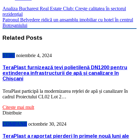
Analiza Bucharest Real Estate Club: Crește calitatea în sectorul
rezidențial
Patronul Belvedere ridică un ansamblu imobiliar cu hotel în centrul
Botoșaniului
Related Posts
STIRI
noiembrie 4, 2024
TeraPlast furnizează țevi polietilenă DN1200 pentru
extinderea infrastructurii de apă și canalizare în
Chișcani
TeraPlast participă la modernizarea rețelei de apă și canalizare în
cadrul Proiectului CL02 Lot 2…
Citeste mai mult
Distribuie
COMPANII
octombrie 30, 2024
TeraPlast a raportat pierderi în primele nouă luni ale