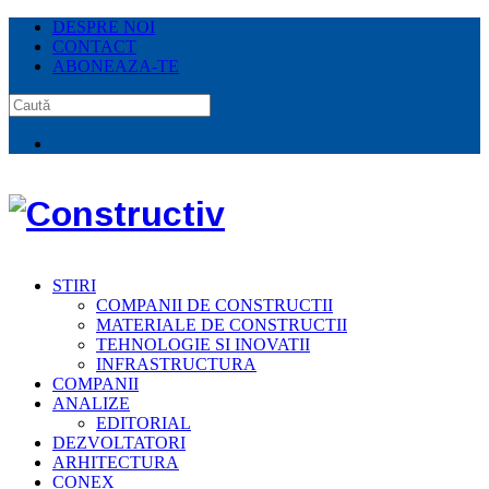
DESPRE NOI
CONTACT
ABONEAZA-TE
STIRI
COMPANII DE CONSTRUCTII
MATERIALE DE CONSTRUCTII
TEHNOLOGIE SI INOVATII
INFRASTRUCTURA
COMPANII
ANALIZE
EDITORIAL
DEZVOLTATORI
ARHITECTURA
CONEX