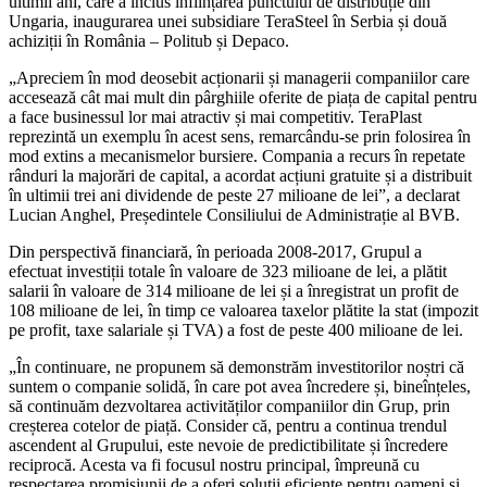
ultimii ani, care a inclus înființarea punctului de distribuție din
Ungaria, inaugurarea unei subsidiare TeraSteel în Serbia și două
achiziții în România – Politub și Depaco.
„Apreciem în mod deosebit acționarii și managerii companiilor care
accesează cât mai mult din pârghiile oferite de piața de capital pentru
a face businessul lor mai atractiv și mai competitiv. TeraPlast
reprezintă un exemplu în acest sens, remarcându-se prin folosirea în
mod extins a mecanismelor bursiere. Compania a recurs în repetate
rânduri la majorări de capital, a acordat acțiuni gratuite și a distribuit
în ultimii trei ani dividende de peste 27 milioane de lei”, a declarat
Lucian Anghel, Președintele Consiliului de Administrație al BVB.
Din perspectivă financiară, în perioada 2008-2017, Grupul a
efectuat investiții totale în valoare de 323 milioane de lei, a plătit
salarii în valoare de 314 milioane de lei și a înregistrat un profit de
108 milioane de lei, în timp ce valoarea taxelor plătite la stat (impozit
pe profit, taxe salariale și TVA) a fost de peste 400 milioane de lei.
„În continuare, ne propunem să demonstrăm investitorilor noștri că
suntem o companie solidă, în care pot avea încredere și, bineînțeles,
să continuăm dezvoltarea activităților companiilor din Grup, prin
creșterea cotelor de piață. Consider că, pentru a continua trendul
ascendent al Grupului, este nevoie de predictibilitate și încredere
reciprocă. Acesta va fi focusul nostru principal, împreună cu
respectarea promisiunii de a oferi soluții eficiente pentru oameni și