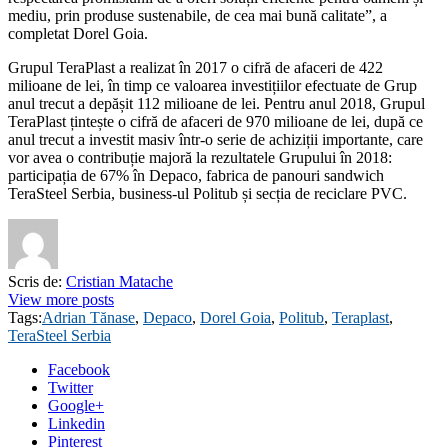
mediu, prin produse sustenabile, de cea mai bună calitate”, a
completat Dorel Goia.
Grupul TeraPlast a realizat în 2017 o cifră de afaceri de 422
milioane de lei, în timp ce valoarea investițiilor efectuate de Grup
anul trecut a depășit 112 milioane de lei. Pentru anul 2018, Grupul
TeraPlast țintește o cifră de afaceri de 970 milioane de lei, după ce
anul trecut a investit masiv într-o serie de achiziții importante, care
vor avea o contribuție majoră la rezultatele Grupului în 2018:
participația de 67% în Depaco, fabrica de panouri sandwich
TeraSteel Serbia, business-ul Politub și secția de reciclare PVC.
Scris de:
Cristian Matache
View more posts
Tags:
Adrian Tănase
,
Depaco
,
Dorel Goia
,
Politub
,
Teraplast
,
TeraSteel Serbia
Facebook
Twitter
Google+
Linkedin
Pinterest