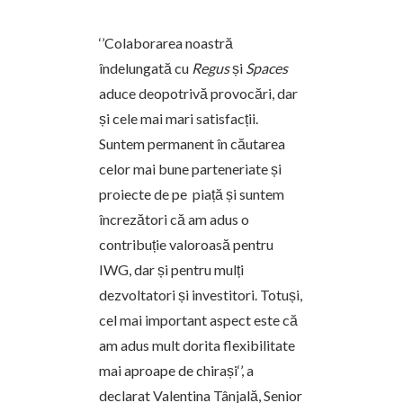
‘’Colaborarea noastră
îndelungată cu
Regus
și
Spaces
aduce deopotrivă provocări, dar
și cele mai mari satisfacții.
Suntem permanent în căutarea
celor mai bune parteneriate și
proiecte de pe piață și suntem
încrezători că am adus o
contribuție valoroasă pentru
IWG, dar și pentru mulți
dezvoltatori și investitori. Totuși,
cel mai important aspect este că
am adus mult dorita flexibilitate
mai aproape de chirași‘’, a
declarat Valentina Tânjală, Senior