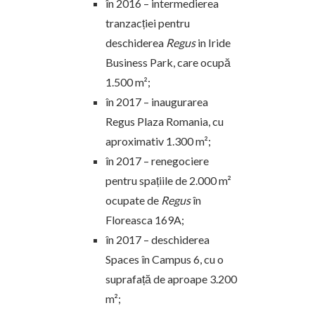
în 2016 – intermedierea
tranzacției pentru
deschiderea
Regus
in Iride
Business Park, care ocupă
1.500 m²;
în 2017 – inaugurarea
Regus Plaza Romania, cu
aproximativ 1.300 m²;
în 2017 – renegociere
pentru spațiile de 2.000 m²
ocupate de
Regus
în
Floreasca 169A;
în 2017 – deschiderea
Spaces în Campus 6, cu o
suprafață de aproape 3.200
m²;