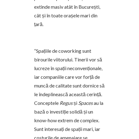
extinde masiv atât în București,
cât și în toate orașele mari din
țară.
“Spațiile de coworking sunt
birourile viitorului. Tinerii vor să
lucreze în spații neconvenționale,
iar companiile care vor forță de
muncă de calitate sunt dornice să
le îndeplinească această cerință.
Conceptele
Regus
și
Spaces
au la
bază o investiție solidă și un
know-how extrem de complex.
Sunt interesați de spații mari, iar
costurile de amenajare se