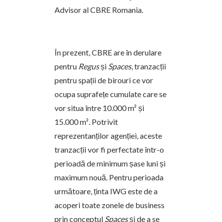
Advisor al CBRE Romania.
În prezent, CBRE are în derulare
pentru
Regus
și
Spaces
, tranzacții
pentru spații de birouri ce vor
ocupa suprafețe cumulate care se
vor situa între 10.000 m² și
15.000 m². Potrivit
reprezentanților agenției, aceste
tranzacții vor fi perfectate într-o
perioadă de minimum șase luni și
maximum nouă. Pentru perioada
următoare, ținta IWG este de a
acoperi toate zonele de business
prin conceptul
Spaces
și de a se