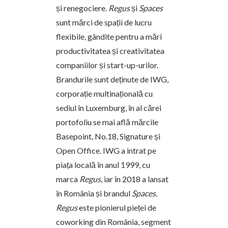
și renegociere.
Regus
și
Spaces
sunt mărci de spații de lucru
flexibile, gândite pentru a mări
productivitatea și creativitatea
companiilor și start-up-urilor.
Brandurile sunt deținute de IWG,
corporație multinațională cu
sediul în Luxemburg, în al cărei
portofoliu se mai află mărcile
Basepoint, No.18, Signature și
Open Office. IWG a intrat pe
piața locală în anul 1999, cu
marca
Regus
, iar în 2018 a lansat
în România și brandul
Spaces.
Regus
este pionierul pieței de
coworking din România, segment