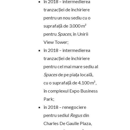
în 2018 – intermedierea
tranzacției de închiriere
pentru un nou sediu cu o
suprafață de 3.000 m²
pentru
Spaces,
în Unirii
View Tower;
în 2018 – intermedierea
tranzacției de închiriere
pentru cel mai mare sediu al
Spaces
de pe piața locală,
cu o suprafață de 4.100 m²,
în complexul Expo Business
Park;
în 2018 – renegociere
pentru sediul
Regus
din
Charles De Gaulle Plaza,