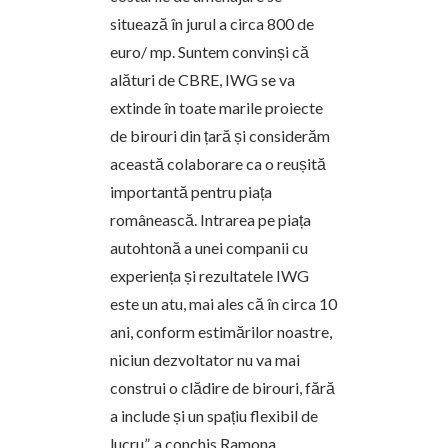
situează în jurul a circa 800 de
euro/ mp. Suntem convinși că
alături de CBRE, IWG se va
extinde în toate marile proiecte
de birouri din țară și considerăm
această colaborare ca o reușită
importantă pentru piața
românească. Intrarea pe piața
autohtonă a unei companii cu
experiența și rezultatele IWG
este un atu, mai ales că în circa 10
ani, conform estimărilor noastre,
niciun dezvoltator nu va mai
construi o clădire de birouri, fără
a include și un spațiu flexibil de
lucru”, a conchis Ramona