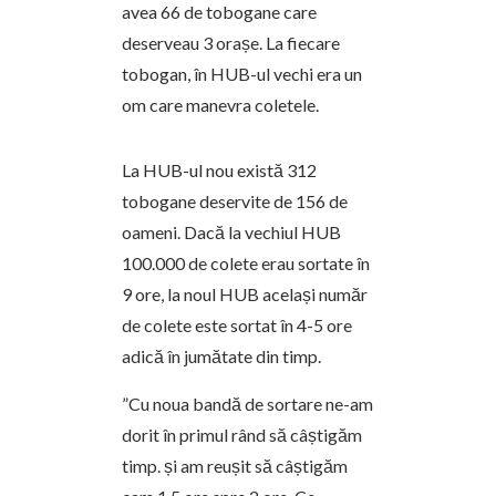
avea 66 de tobogane care
deserveau 3 orașe. La fiecare
tobogan, în HUB-ul vechi era un
om care manevra coletele.
La HUB-ul nou există 312
tobogane deservite de 156 de
oameni. Dacă la vechiul HUB
100.000 de colete erau sortate în
9 ore, la noul HUB același număr
de colete este sortat în 4-5 ore
adică în jumătate din timp.
”Cu noua bandă de sortare ne-am
dorit în primul rând să câștigăm
timp. și am reușit să câștigăm