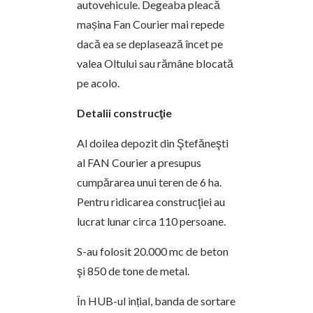
autovehicule. Degeaba pleacă
mașina Fan Courier mai repede
dacă ea se deplasează încet pe
valea Oltului sau rămâne blocată
pe acolo.
Detalii construcţie
Al doilea depozit din Ştefăneşti
al FAN Courier a presupus
cumpărarea unui teren de 6 ha.
Pentru ridicarea construcţiei au
lucrat lunar circa 110 persoane.
S-au folosit 20.000 mc de beton
şi 850 de tone de metal.
În HUB-ul ințial, banda de sortare