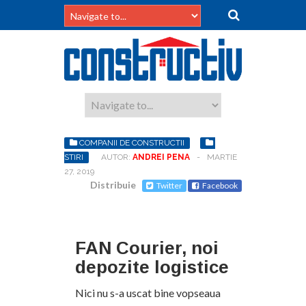
COMPANII DE CONSTRUCTII
STIRI
AUTOR:
ANDREI PENA
-
MARTIE
27, 2019
Distribuie
Twitter
Facebook
FAN Courier, noi
depozite logistice
Nici nu s-a uscat bine vopseaua