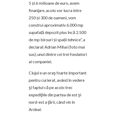
5 și 6 milioane de euro, avem
finanţare, acolo vor lucra între
250 și 300 de oameni, vom
construi aproximativ 6.000 mp
supafață depozit plus încă 2.500
de mp birouri și spații tehnice”, a
declarat Adrian Mihai (foto mai
sus), unul dintre cei trei fondatori
ai companiei.
Clujul e un oraş foarte important
pentru curierat, având în vedere
şi faptul că pe acolo trec
expediţiile din partea de est şi
nord-est a ţării, când vin în
Ardeal.