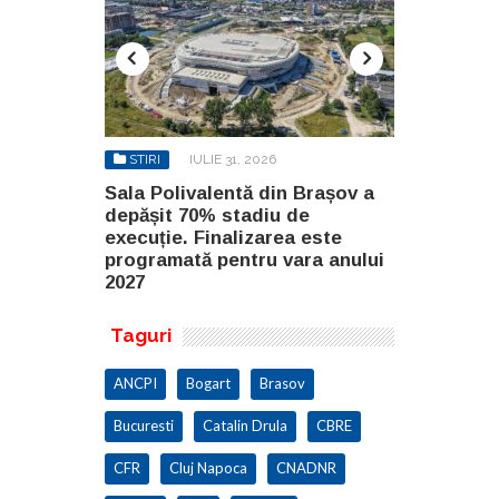
STIRI
IULIE 31, 2026
STIRI
AU
n Brașov a
Sala Polivalentă din Brașov a
Investiție 
 de
depășit 70% stadiu de
milioane de
a este
execuție. Finalizarea este
construirea
ara anului
programată pentru vara anului
Constanța
2027
Taguri
ANCPI
Bogart
Brasov
Bucuresti
Catalin Drula
CBRE
CFR
Cluj Napoca
CNADNR