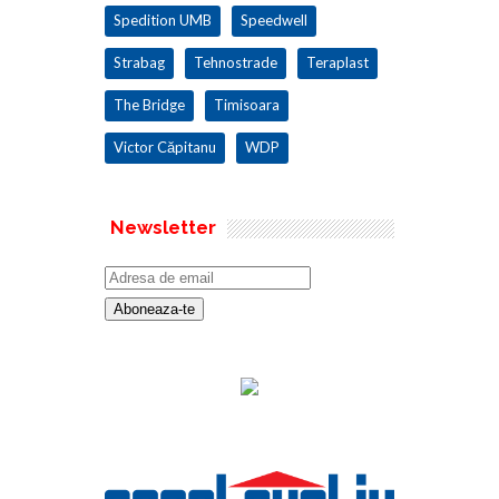
Spedition UMB
Speedwell
Strabag
Tehnostrade
Teraplast
The Bridge
Timisoara
Victor Căpitanu
WDP
Newsletter