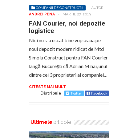
COMPANII DE CONSTRUCTII
AUTOR:
ANDREI PENA
-
MARTIE 27, 2019
FAN Courier, noi depozite
logistice
Nici nu s-a uscat bine vopseaua pe
noul depozit modern ridicat de Mtd
Simplu Construct pentru FAN Courier
lângă Bucureşti că Adrian Mihai, unul
dintre cei 3 proprietari ai companiei…
CITESTE MAI MULT
Distribuie
Twitter
Facebook
Ultimele
articole