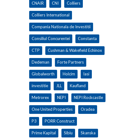
CNAIR
CNI
Colliers
Colliers International
Compania Nationala de Investitii
Consiliul Concurentei
Constanta
CTP
Cushman & Wakefield Echinox
Dedeman
Forte Partners
Globalworth
Holcim
Iasi
investitie
JLL
Kaufland
Metrorex
NEPI
NEPI Rockcastle
One United Properties
Oradea
P3
PORR Construct
Prime Kapital
Sibiu
Skanska