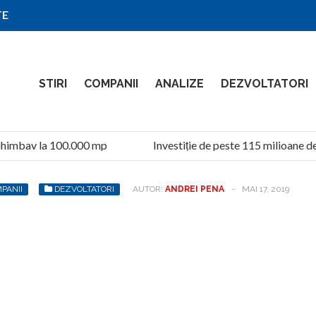
TE
STIRI
COMPANII
ANALIZE
DEZVOLTATORI
himbav la 100.000 mp
Investiție de peste 115 milioane de 
PANII
DEZVOLTATORI
AUTOR:
ANDREI PENA
-
MAI 17, 2019