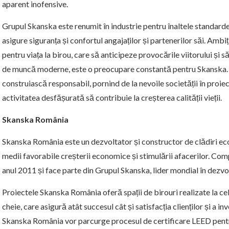
aparent inofensive.
Grupul Skanska este renumit în industrie pentru înaltele standard
asigure siguranța și confortul angajaților și partenerilor săi. Ambi
pentru viața la birou, care să anticipeze provocările viitorului și 
de muncă moderne, este o preocupare constantă pentru Skanska. 
construiască responsabil, pornind de la nevoile societății în proie
activitatea desfășurată să contribuie la creșterea calității vieții.
Skanska România
Skanska România este un dezvoltator și constructor de clădiri eco
medii favorabile creșterii economice și stimulării afacerilor. Com
anul 2011 și face parte din Grupul Skanska, lider mondial în dezvol
Proiectele Skanska România oferă spații de birouri realizate la cele
cheie, care asigură atât succesul cât și satisfacția clienților și a i
Skanska România vor parcurge procesul de certificare LEED pentr