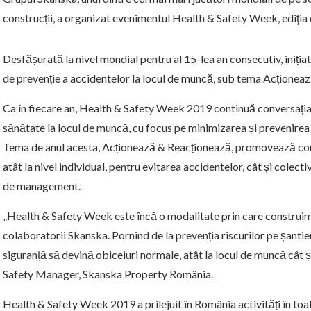
construcții, a organizat evenimentul Health & Safety Week, ediţia
Desfășurată la nivel mondial pentru al 15-lea an consecutiv, iniția
de prevenție a accidentelor la locul de muncă, sub tema Acționea
Ca în fiecare an, Health & Safety Week 2019 continuă conversația 
sănătate la locul de muncă, cu focus pe minimizarea și prevenirea p
Tema de anul acesta, Acționează & Reacționează, promovează conșt
atât la nivel individual, pentru evitarea accidentelor, cât și colecti
de management.
„Health & Safety Week este încă o modalitate prin care construim 
colaboratorii Skanska. Pornind de la prevenția riscurilor pe șanti
siguranță să devină obiceiuri normale, atât la locul de muncă cât 
Safety Manager, Skanska Property România.
Health & Safety Week 2019 a prilejuit în România activități în to