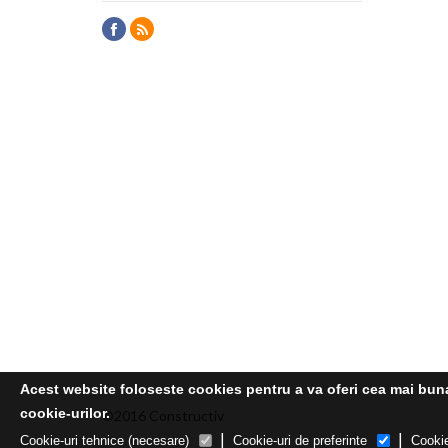
Acest website foloseste cookies pentru a va oferi cea mai buna 
cookie-urilor.
©2016 Constructiv
|
|
Cookie-uri tehnice (necesare)
Cookie-uri de preferinte
Cookie