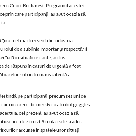
Green Court Bucharest. Programul acestei
ce prin care participanții au avut ocazia să
isc.
lțime, cel mai frecvent din industria
cu rolul de a sublinia importanța respectării
nțială în situații riscante, au fost
ea de răspuns în cazuri de urgență a fost
ngătoarelor, sub îndrumarea atentă a
 destindă pe participanți, precum sesiuni de
ecum un exercițiu imersiv cu alcohol goggles
acestuia, cei prezenți au avut ocazia să
i ușoare, de zi cu zi. Simularea le-a adus
iscurilor ascunse în spatele unor situații