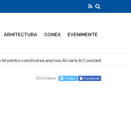
ARHITECTURA
CONEX
EVENIMENTE
lei pentru construirea unui nou Acvariu în Constanța
North 
Distribuie
Twitter
Facebook