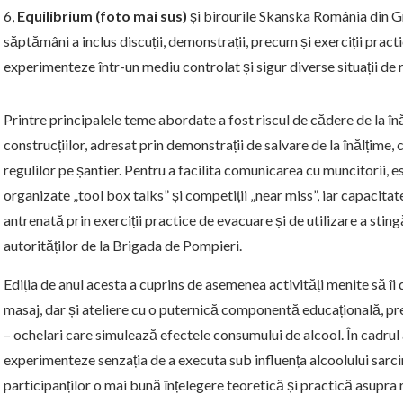
6,
Equilibrium (foto mai sus)
și birourile Skanska România din 
săptămâni a inclus discuții, demonstrații, precum și exerciții practi
experimenteze într-un mediu controlat și sigur diverse situații de r
Printre principalele teme abordate a fost riscul de cădere de la înă
construcțiilor, adresat prin demonstrații de salvare de la înălțime, 
regulilor pe șantier. Pentru a facilita comunicarea cu muncitorii, ese
organizate „tool box talks” și competiții „near miss”, iar capacitat
antrenată prin exerciții practice de evacuare și de utilizare a sti
autorităților de la Brigada de Pompieri.
Ediția de anul acesta a cuprins de asemenea activități menite să îi
masaj, dar și ateliere cu o puternică componentă educațională, pr
– ochelari care simulează efectele consumului de alcool. În cadrul 
experimenteze senzația de a executa sub influența alcoolului sarcin
participanților o mai bună înțelegere teoretică și practică asupra r