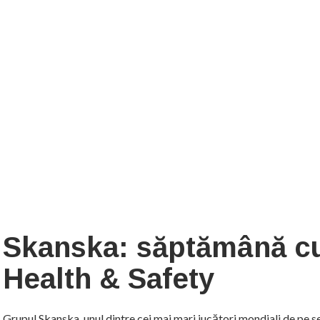
Skanska: săptămână c
Health & Safety
Grupul Skanska, unul dintre cei mai mari jucători mondiali de pe 