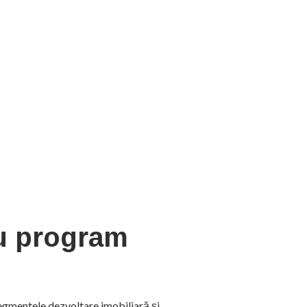
u program
segmentele dezvoltare imobiliară și