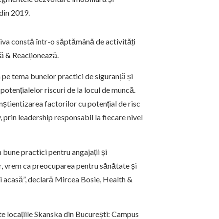
 din 2019.
tiva constă într-o săptămână de activități
ză & Reacționează.
pe tema bunelor practici de siguranță și
otențialelor riscuri de la locul de muncă.
ientizarea factorilor cu potențial de risc
v, prin leadership responsabil la fiecare nivel
bune practici pentru angajații și
er, vrem ca preocuparea pentru sănătate și
și acasă”, declară Mircea Bosie, Health &
ate locațiile Skanska din București: Campus