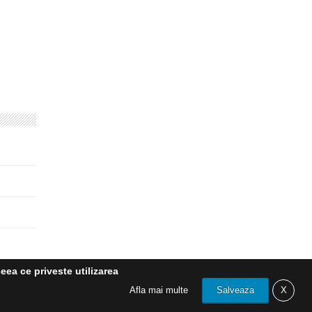
eea ce priveste utilizarea
Afla mai multe
Salveaza
X