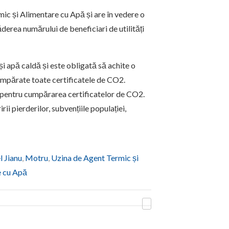
rmic și Alimentare cu Apă și are în vedere o
erea numărului de beneficiari de utilități
apă caldă și este obligată să achite o
 cumpărate toate certificatele de CO2.
 pentru cumpărarea certificatelor de CO2.
i pierderilor, subvențiile populației,
l Jianu
,
Motru
,
Uzina de Agent Termic și
e cu Apă