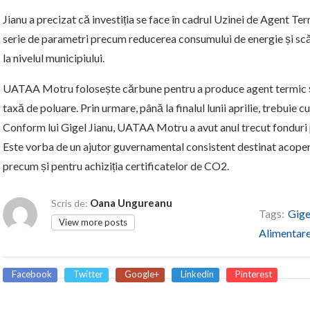
Jianu a precizat că investiția se face în cadrul Uzinei de Agent Te
serie de parametri precum reducerea consumului de energie și scăd
la nivelul municipiului.
UATAA Motru folosește cărbune pentru a produce agent termic și 
taxă de poluare. Prin urmare, până la finalul lunii aprilie, trebuie
Conform lui Gigel Jianu, UATAA Motru a avut anul trecut fonduri
Este vorba de un ajutor guvernamental consistent destinat acoperiri
precum și pentru achiziția certificatelor de CO2.
Oana Ungureanu
Scris de:
Tags:
Gige
View more posts
Alimentar
Facebook
Twitter
Google+
Linkedin
Pinterest