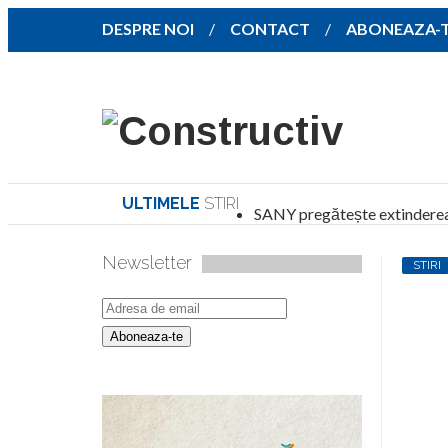
DESPRE NOI
CONTACT
ABONEAZA-
ULTIMELE
STIRI
SANY pregătește extinderea 
Investiție de peste 115 milioane de lei pentru
Newsletter
STIRI
North Global Services și Alpha Builders Group
CNAB a desemnat constructorul noii parcări
Noul stadion Dinamo primește undă verde pe
Sala Polivalentă din Brașov a depășit 70% st
Diehl Aviation inaugurează lângă Craiova o 
PMB, Sectorul 2, CJ Ilfov și Primăria Voluntar
Codul Urbanismului, adoptat de Camera Deputaț