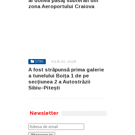
al doilea pasaj subteran din
zona Aeroportului Craiova
STIRI
IULIE 20, 2026
A fost străpunsă prima galerie
a tunelului Boița 1 de pe
secțiunea 2 a Autostrăzii
Sibiu–Pitești
Newsletter