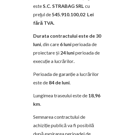
este
S.C. STRABAG SRL
cu
preţul de
545.910.100,02 Lei
fără TVA.
Durata contractului este de 30
luni
, din care
6 luni
perioada de
proiectare și
24 luni
perioada de
execuție a lucrărilor
.
Perioada de garanție a lucrărilor
este de
84 de luni
.
Lungimea traseului este de
18,96
km
.
Semnarea contractului de
achiziție publică va fi posibilă
după expirarea perioadei de