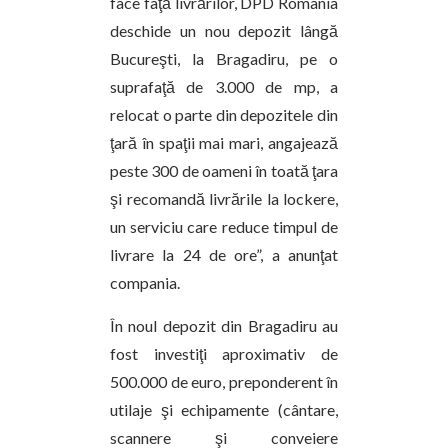
face faţă livrărilor, DPD România
deschide un nou depozit lângă
Bucureşti, la Bragadiru, pe o
suprafaţă de 3.000 de mp, a
relocat o parte din depozitele din
ţară în spaţii mai mari, angajează
peste 300 de oameni în toată ţara
şi recomandă livrările la lockere,
un serviciu care reduce timpul de
livrare la 24 de ore”, a anunţat
compania.
În noul depozit din Bragadiru au
fost investiţi aproximativ de
500.000 de euro, preponderent în
utilaje şi echipamente (cântare,
scannere şi conveiere