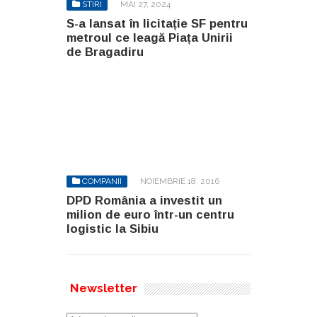
STIRI
MAI 27, 2024
S-a lansat în licitație SF pentru
metroul ce leagă Piața Unirii
de Bragadiru
COMPANII
NOIEMBRIE 18, 2016
DPD România a investit un
milion de euro într-un centru
logistic la Sibiu
Newsletter