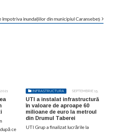
e împotriva inundațiilor din municipiul Caransebeș
 2021
INFRASTRUCTURA
SEPTEMBRIE 15,
2020
rea
UTI a instalat infrastructură
n
în valoare de aproape 60
i
milioane de euro la metroul
din Drumul Taberei
in
UTI Grup a finalizat lucrările la
 după ce