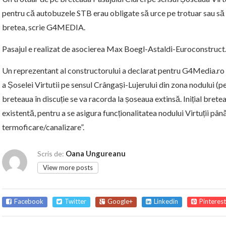
pentru că autobuzele STB erau obligate să urce pe trotuar sau să 
bretea, scrie G4MEDIA.
Pasajul e realizat de asocierea Max Boegl-Astaldi-Euroconstruct
Un reprezentant al constructorului a declarat pentru G4Media.ro
a Șoselei Virtutii pe sensul Crângași-Lujerului din zona nodului (pe
breteaua în discuție se va racorda la șoseaua extinsă. Inițial bret
existentă, pentru a se asigura funcționalitatea nodului Virtuții până
termoficare/canalizare”.
Oana Ungureanu
Scris de:
View more posts
Facebook
Twitter
Google+
Linkedin
Pinterest