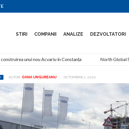
TE
STIRI
COMPANII
ANALIZE
DEZVOLTATORI
construirea unui nou Acvariu în Constanța
North Global Serv
I
AUTOR:
OANA UNGUREANU
-
OCTOMBRIE 1, 2020