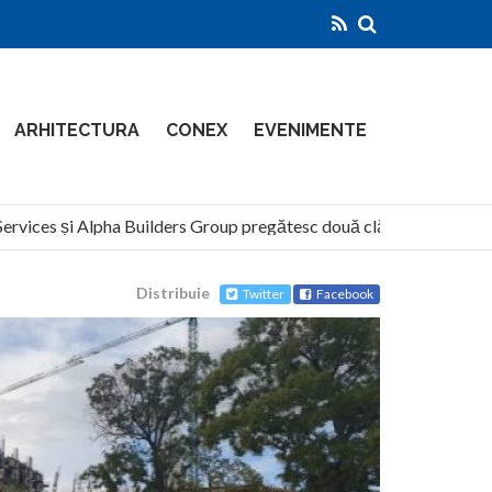
ARHITECTURA
CONEX
EVENIMENTE
ices și Alpha Builders Group pregătesc două clădiri de 14 etaje pe
Distribuie
Twitter
Facebook