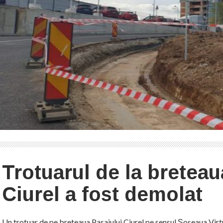
Trotuarul de la breteau
Ciurel a fost demolat
Un trotuar de pe breteaua Pasajului Ciurel pe sensul Șoseaua Virt