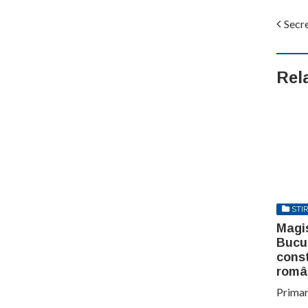
Secre
Rel
STIR
Magis
Bucur
const
româ
Primaru