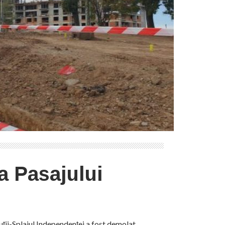
a Pasajului
uții-Splaiul Independenței a fost demolat