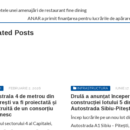
tele unei amenajări de restaurant fine dining
ANAR a primit finanțarea pentru lucrările de apărar
ated Posts
I
FEBRUARIE 2, 2026
INFRASTRUCTURA
IUNIE 17,
trala 4 de metrou din
Drulă a anunțat începe
ești va fi proiectată și
construcției lotului 5 di
ruită de un consorțiu
Autostrada Sibiu-Piteșt
nesc
Încep lucrările pe un nou lot d
l sectorului 4 al Capitalei,
Autostrada A1 Sibiu – Pitești,