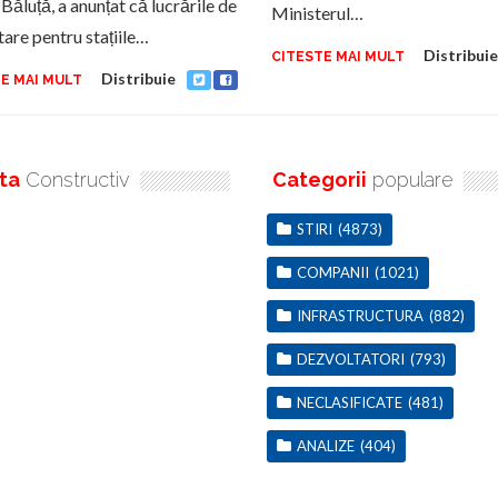
Băluță, a anunțat că lucrările de
Ministerul…
tare pentru stațiile…
Distribuie
CITESTE MAI MULT
Distribuie
E MAI MULT
ta
Constructiv
Categorii
populare
STIRI
(4873)
COMPANII
(1021)
INFRASTRUCTURA
(882)
DEZVOLTATORI
(793)
NECLASIFICATE
(481)
ANALIZE
(404)