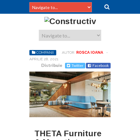
COMPANII
AUTOR:
ROSCA IOANA
-
APRILIE 28, 2021
Distribuie
Twitter
Facebook
THETA Furniture