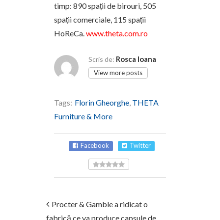
timp: 890 spa­ții de birouri, 505
spaț­ii comerciale, 115 spaț­ii
HoReCa.
www.theta.com.ro
Rosca Ioana
Scris de:
View more posts
Tags:
Florin Gheorghe
,
THETA
Furniture & More
Facebook
Twitter
Procter & Gamble a ridicat o
fabrică ce va produce capsule de