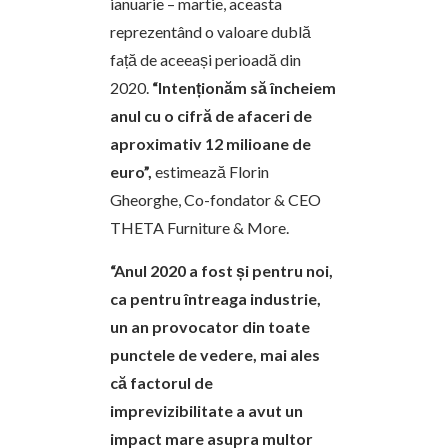
ianuarie – martie, aceasta
reprezentând o valoare dublă
față de aceeași perioadă din
2020.
“
Intenționăm să încheiem
anul cu o cifră de afaceri de
aproximativ 12 milioane de
euro”,
estimează Florin
Gheorghe, Co-fondator & CEO
THETA Furniture & More.
“A
nul 2020 a fost și pentru noi,
ca pentru întreaga industrie,
un an provocator din toate
punctele de vedere, mai ales
că factorul de
imprevizibilitate a avut un
impact mare asupra multor