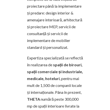
proiectare până la implementare
și predare: design interior &
amenajare interioară, arhitectură
și proiectare MEP, servicii de
consultanț­ă și servicii de
implementare de mobilier
standard și personalizat.
Expertiza specializată se reflectă
în realizarea de
spații de birouri,
spa­ții comerciale și industriale,
medicale, hoteluri
, pentru mai
mult de 1,500 de companii locale
și internaț­ionale. Pâna în prezent,
THETA
numără peste 300,000
mp de spaț­ii interioare livrate la