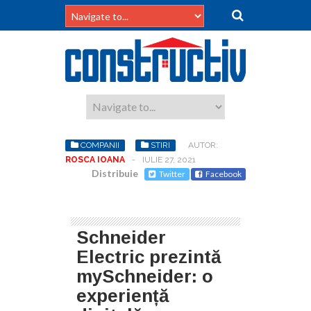
COMPANII
STIRI
AUTOR:
ROSCA IOANA
-
IULIE 27, 2021
Distribuie
Twitter
Facebook
Schneider
Electric prezintă
mySchneider: o
experiență