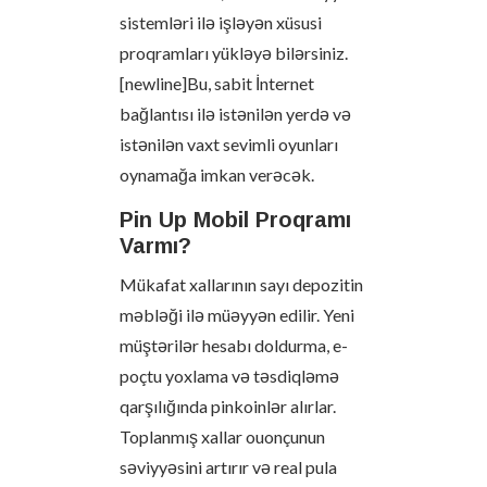
sistemləri ilə işləyən xüsusi
proqramları yükləyə bilərsiniz.
[newline]Bu, sabit İnternet
bağlantısı ilə istənilən yerdə və
istənilən vaxt sevimli oyunları
oynamağa imkan verəcək.
Pin Up Mobil Proqramı
Varmı?
Mükafat xallarının sayı depozitin
məbləği ilə müəyyən edilir. Yeni
müştərilər hesabı doldurma, e-
poçtu yoxlama və təsdiqləmə
qarşılığında pinkoinlər alırlar.
Toplanmış xallar ouonçunun
səviyyəsini artırır və real pula