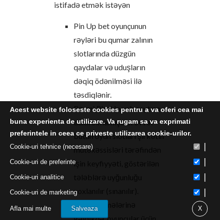
istifadə etmək istəyən
Pin Up bet oyunçunun
rəyləri bu qumar zalının
slotlarında düzgün
qaydalar və uduşların
dəqiq ödənilməsi ilə
təsdiqlənir.
Rəsmi Pin-Up veb saytına
Acest website foloseste cookies pentru a va oferi cea mai
daxil olmamışdan əvvəl
buna experienta de utilizare. Va rugam sa va exprimati
preferintele in ceea ce priveste utilizarea cookie-urilor.
bütün oyun slotları şirkətin
|
Cookie-uri tehnice (necesare)
mütəxəssisləri tərəfindən
|
Cookie-uri de preferinte
işin keyfiyyəti, göstərilən
|
tələblərə uyğunluğu
Cookie-uri analitice
yoxlanılır (sınanılır).
|
Cookie-uri de marketing
Pul köçürmələrinə
Afla mai multe
Salveaza
X
gəldikdə, oyunçular üçün