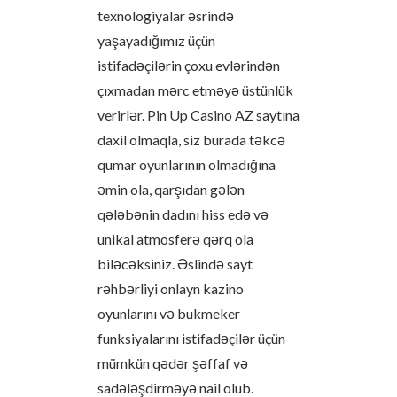
texnologiyalar əsrində
yaşayadığımız üçün
istifadəçilərin çoxu evlərindən
çıxmadan mərc etməyə üstünlük
verirlər. Pin Up Casino AZ saytına
daxil olmaqla, siz burada təkcə
qumar oyunlarının olmadığına
əmin ola, qarşıdan gələn
qələbənin dadını hiss edə və
unikal atmosferə qərq ola
biləcəksiniz. Əslində sayt
rəhbərliyi onlayn kazino
oyunlarını və bukmeker
funksiyalarını istifadəçilər üçün
mümkün qədər şəffaf və
sadələşdirməyə nail olub.