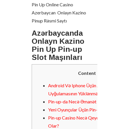
Pin Up Online Casino
Azerbaycan ️ Onlayn Kazino
Pinup Rəsmi Saytı
Azərbaycanda
Onlayn Kazino
Pin Up Pin-up
Slot Maşınları
Content
Android Və Iphone Üçün Apk Pin Up
Uyğulamasının Yüklənməsi
Pin-up-da Necə Əmanət Etmək Olar?
Yeni Oyunçular Üçün Pin-up Bonusları Nə
Pin-up Casino Necə Qeydiyyatdan Keçm
Olar?