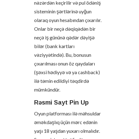
nəzərdən keçirilir və pul ödəniş
sisteminin şərtlərinə uyğun
olaraq oyun hesabından çıxarılır.
Onlar bir neçə dəqiqədən bir
neçə iş gününə qədər dəyişə
bilər (bank kartları
vəziyyətində). Bu, bonusun
çıxarılması onun öz qaydaları
(şəxsi hədiyyə və ya cashback)
ilə təmin edildiyi təqdirdə
mümkündür.
Rəsmi Sayt Pin Up
Oyun platforması ilə məhsuldar
əməkdaşlıq üçün mərc edənin
yaşı 18 yaşdan yuxarı olmalıdır.