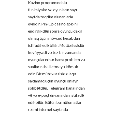
Kazino proqramındakı
funksiyalar və oyunların sayı
saytda təqdim olunanlarla
eynidir. Pin-Up casino apk-ni
endirdikdən sonra oyunçu daxil
olmaq üçün mövcud hesabdan
istifadə edə bilər. Mütəxəssislər
keyfiyyətli və tez bir zamanda
oyunçuların hər hansı problem və
suallarını həll etməyə kömək
edir. Bir mütəxəssislə əlaqə
saxlamaq üçün oyunçu onlayn
söhbətdən, Telegram kanalından
və ya e-poçt ünvanından istifadə
edə bilər. Bütün bu məlumatlar
rəsmi internet saytında