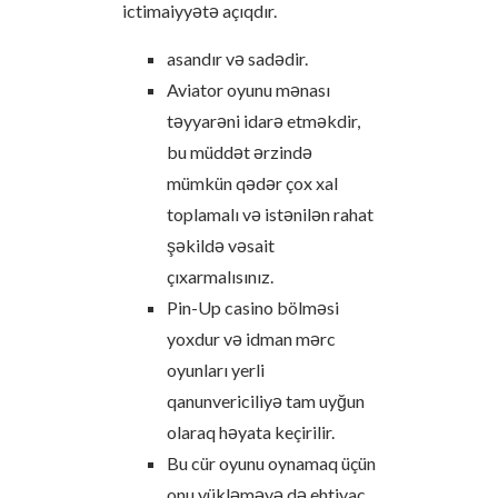
ictimaiyyətə açıqdır.
asandır və sadədir.
Aviator oyunu mənası
təyyarəni idarə etməkdir,
bu müddət ərzində
mümkün qədər çox xal
toplamalı və istənilən rahat
şəkildə vəsait
çıxarmalısınız.
Pin-Up casino bölməsi
yoxdur və idman mərc
oyunları yerli
qanunvericiliyə tam uyğun
olaraq həyata keçirilir.
Bu cür oyunu oynamaq üçün
onu yükləməyə də ehtiyac