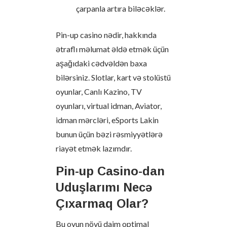
çarpanla artıra biləcəklər.
Pin-up casino nədir, hakkında
ətraflı məlumat əldə etmək üçün
aşağıdaki cədvəldən baxa
bilərsiniz. Slotlar, kart və stolüstü
oyunlar, Canlı Kazino, TV
oyunları, virtual idman, Aviator,
idman mərcləri, eSports Lakin
bunun üçün bəzi rəsmiyyətlərə
riayət etmək lazımdır.
Pin-up Casino-dan
Uduşlarımı Necə
Çıxarmaq Olar?
Bu oyun növü daim optimal