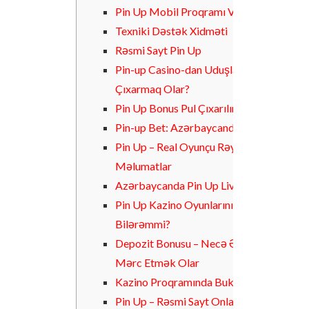
Pin Up Mobil Proqramı Varmı?
Texniki Dəstək Xidməti
Rəsmi Sayt Pin Up
Pin-up Casino-dan Uduşlarımı Necə
Çıxarmaq Olar?
Pin Up Bonus Pul Çıxarılır?
Pin-up Bet: Azərbaycanda Idman Mərclə
Pin Up – Real Oyunçu Rəyləri Və Faydalı
Məlumatlar
Azərbaycanda Pin Up Live Casino
Pin Up Kazino Oyunlarını Real Pulla Oyn
Bilərəmmi?
Depozit Bonusu – Necə Əldə Etmək Və
Mərc Etmək Olar
Kazino Proqramında Bukmeker
Pin Up – Rəsmi Sayt Onlayn Oynayın, Bo