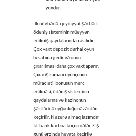
yoxdur.
İlk növbədə, qeydiyyat şərtləri
ödəniş sisteminin müəyyən
edilmiş qaydalarından asılıdır.
Çox vaxt depozit dərhal oyun
hesabına gedir və onun
çıxarılması daha çox vaxt aparır.
Çıxarış zamanı oyunçunun
müraciəti, bonusun mərc
edilməsi, ödəniş sisteminin
qaydalarına və kazinonun
şərtlərinə uyğunluğu nəzərdən
keçirilir. Nəzərə almaq lazımdır
ki, bank kartına köçürmələr 7 iş
günü ərzində həyata keçirilə