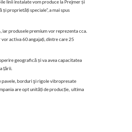
oile linii instalate vom produce la Prejmer și
și proprietăți speciale”, a mai spus
%, iar produsele premium vor reprezenta cca.
 vor activa 60 angajați, dintre care 25
operire geografică și va avea capacitatea
 țării.
avele, borduri şi rigole vibropresate
ompania are opt unități de producție, ultima