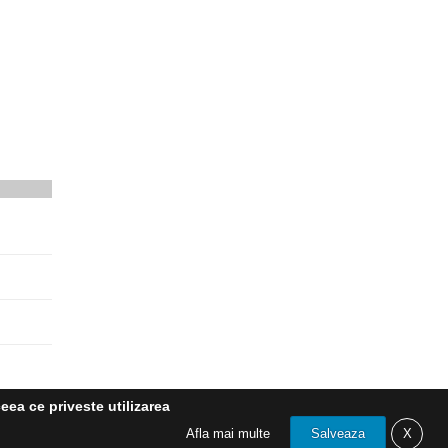
eea ce priveste utilizarea
Afla mai multe
Salveaza
X