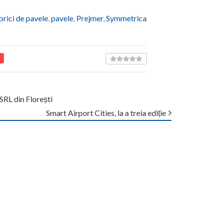
brici de pavele
,
pavele
,
Prejmer
,
Symmetrica
SRL din Florești
Smart Airport Cities, la a treia ediție