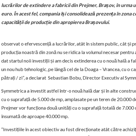
lucrărilor de extindere a fabricii din Prejmer, Brașov, în urma u
euro. În acest fel, compania își consolidează prezența în zona ce
capacității de producție din apropierea Brașovului.
observat o efervescență a lucrărilor, atât în sistem public, cât și pri
producția noastră din zonă nu se ridica la volumul necesar pentru a 
dat startul noii investiții și am decis extinderea cu o nouă hală a f
un nou hub tehnologic, pe lângă cel de la Doaga – Vrancea, cu o c
pătrați / zi”, a declarat Sebastian Bobu, Director Executiv al Sym
Symmetrica a investit astfel într-o nouă hală dar și în alte construc
cu o suprafață de 5.000 de mp, amplasate pe un teren de 20.000 de 
Prejmer vor funcționa două unități cu o suprafață totală de 7.000
însumată de aproape 40.000 mp.
“Investițiile în acest obiectiv au fost direcționate atât către achiziț