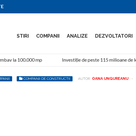
TE
STIRI
COMPANII
ANALIZE
DEZVOLTATORI
mbav la 100.000 mp
Investiție de peste 115 milioane de lei
PANII
COMPANII DE CONSTRUCTII
AUTOR:
OANA UNGUREANU
-