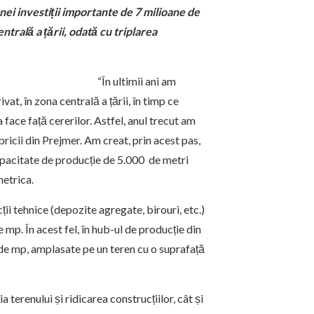
nei investiții importante de 7 milioane de
ntrală a țării, odată cu triplarea
“În ultimii ani am
vat, în zona centrală a țării, în timp ce
face față cererilor. Astfel, anul trecut am
abricii din Prejmer. Am creat, prin acest pas,
apacitate de producție de 5.000 de metri
metrica.
ții tehnice (depozite agregate, birouri, etc.)
mp. În acest fel, în hub-ul de producție din
 de mp, amplasate pe un teren cu o suprafață
ia terenului și ridicarea construcțiilor, cât și