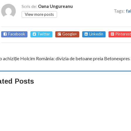
Oana Ungureanu
Scris de:
Tags:
fa
View more posts
Facebook
Twitter
Google+
Linkedin
Pinterest
o achiziție Holcim România: divizia de betoane preia Betonexpres 
ated Posts