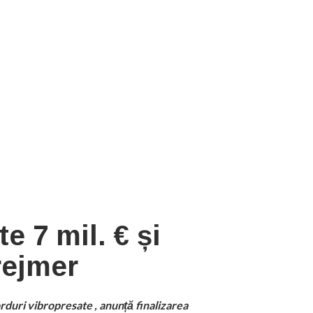
 7 mil. € și
rejmer
duri vibropresate , anunță finalizarea