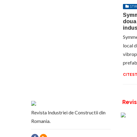
STIR
Symm
doua 
indus
Symmet
local 
vibropr
prefab
CITEST
Revis
Revista Industriei de Constructii din
Romania.