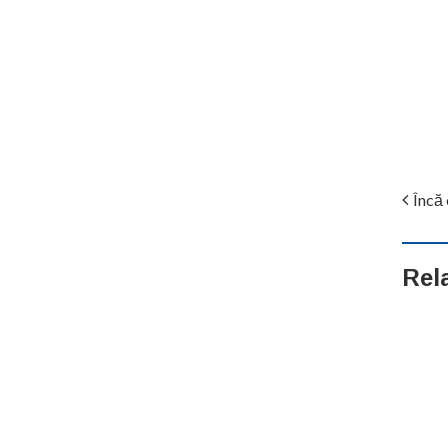
Încă 
Rel