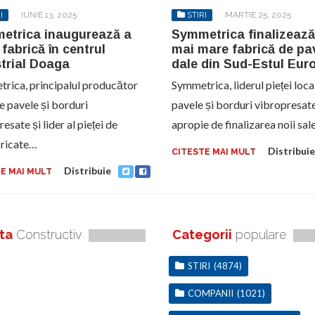
I
IUNIE 13, 2025
STIRI
MARTIE 25, 2025
etrica inaugurează a
Symmetrica finalizează
fabrică în centrul
mai mare fabrică de pav
trial Doaga
dale din Sud-Estul Eur
rica, principalul producător
Symmetrica, liderul pieței loca
de pavele și borduri
pavele și borduri vibropresate
esate și lider al pieței de
apropie de finalizarea noii sa
ricate…
Distribuie
CITESTE MAI MULT
Distribuie
E MAI MULT
ta
Constructiv
Categorii
populare
STIRI
(4874)
COMPANII
(1021)