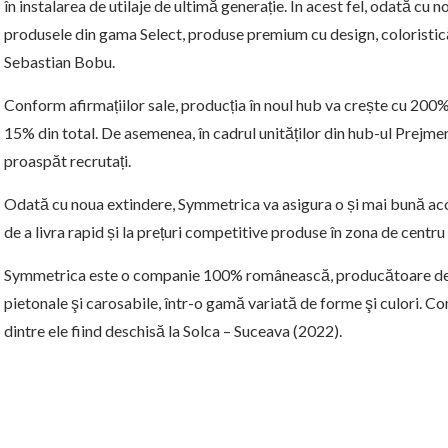
în instalarea de utilaje de ultimă generație. În acest fel, odată cu n
produsele din gama Select, produse premium cu design, coloristică 
Sebastian Bobu.
Conform afirmațiilor sale, producția în noul hub va crește cu 200
15% din total. De asemenea, în cadrul unităților din hub-ul Prejmer
proaspăt recrutați.
Odată cu noua extindere, Symmetrica va asigura o și mai bună ac
de a livra rapid și la prețuri competitive produse în zona de centru a
Symmetrica este o companie 100% românească, producătoare de p
pietonale şi carosabile, într-o gamă variată de forme şi culori. C
dintre ele fiind deschisă la Solca – Suceava (2022).