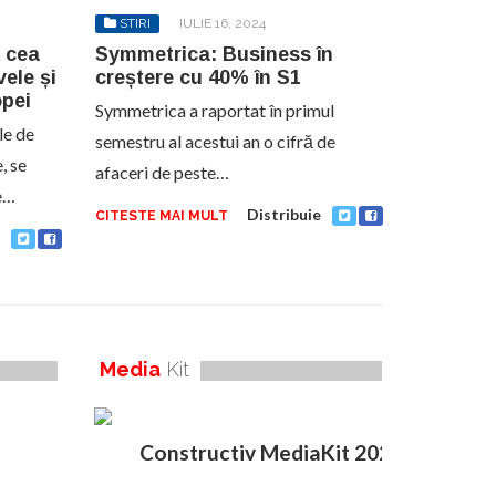
STIRI
IULIE 16, 2024
 cea
Symmetrica: Business în
ele și
creștere cu 40% în S1
opei
Symmetrica a raportat în primul
le de
semestru al acestui an o cifră de
, se
afaceri de peste…
le…
Distribuie
CITESTE MAI MULT
Media
Kit
Constructiv MediaKit 2020