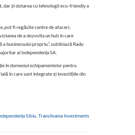
, dar și dotarea cu tehnologii eco-friendly a
e, pot fi regăsite centre de afaceri,
 viziunea de a dezvolta un hub în care
ă a businessului propriu.”, subliniază Radu
ajoritar al Independența SA.
cție în domeniul echipamentelor pentru
lă în care sunt integrate și investițiile din
ndependența Sibiu
,
Transilvania Investments