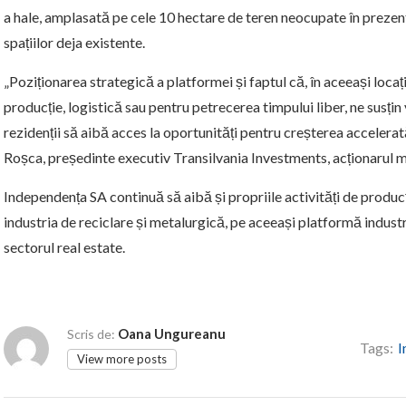
a hale, amplasată pe cele 10 hectare de teren neocupate în prezent
spațiilor deja existente.
„Poziționarea strategică a platformei și faptul că, în aceeași locați
producție, logistică sau pentru petrecerea timpului liber, ne susțin
rezidenții să aibă acces la oportunități pentru creșterea accelerat
Roșca, președinte executiv Transilvania Investments, acționarul m
Independența SA continuă să aibă și propriile activități de produ
industria de reciclare și metalurgică, pe aceeași platformă industria
sectorul real estate.
Oana Ungureanu
Scris de:
Tags:
I
View more posts