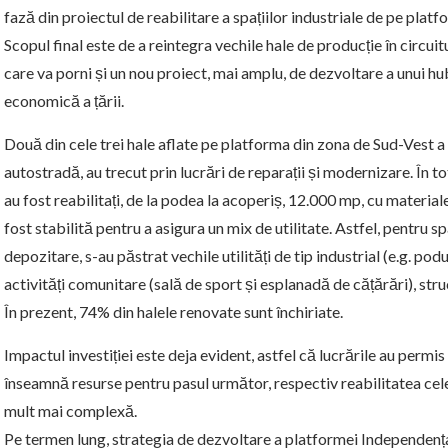
fază din proiectul de reabilitare a spațiilor industriale de pe platf
Scopul final este de a reintegra vechile hale de producție în circuitu
care va porni și un nou proiect, mai amplu, de dezvoltare a unui hu
economică a țării.
Două din cele trei hale aflate pe platforma din zona de Sud-Vest a 
autostradă, au trecut prin lucrări de reparații și modernizare. În to
au fost reabilitați, de la podea la acoperiș, 12.000 mp, cu materia
fost stabilită pentru a asigura un mix de utilitate. Astfel, pentru sp
depozitare, s-au păstrat vechile utilități de tip industrial (e.g. pod
activități comunitare (sală de sport și esplanadă de cățărări), stru
În prezent, 74% din halele renovate sunt închiriate.
Impactul investiției este deja evident, astfel că lucrările au permis 
înseamnă resurse pentru pasul următor, respectiv reabilitatea cele
mult mai complexă.
Pe termen lung, strategia de dezvoltare a platformei Independența 