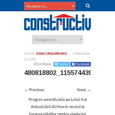
AUTOR:
OANA UNGUREANU
-
FEBRUARIE
27, 2025
Distribuie
Twitter
Facebook
480818802_115574439260408
← Previous
Next →
Progres semnificativ pe Lotul 4 al
Autostrăzii A0 Nord: record la
forarea piloților pentru viaductul