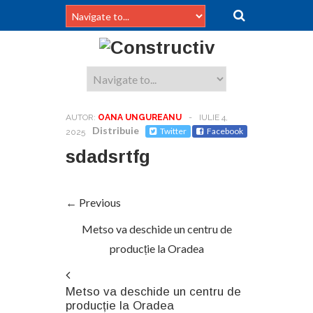
AUTOR:
OANA UNGUREANU
-
IULIE 4,
Distribuie
Twitter
Facebook
2025
sdadsrtfg
← Previous
Metso va deschide un centru de
producție la Oradea
Metso va deschide un centru de
producție la Oradea