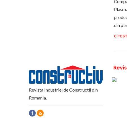
Compa
Plasma,
produc
din pl
CITEST
Revis
Revista Industriei de Constructii din
Romania.