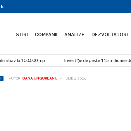
TE
STIRI
COMPANII
ANALIZE
DEZVOLTATORI
himbav la 100.000 mp
Investiție de peste 115 milioane de 
I
AUTOR:
OANA UNGUREANU
-
IULIE 4, 2025