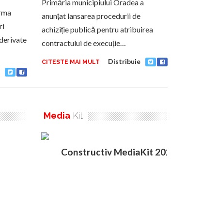
Primăria municipiului Oradea a
rma
anunțat lansarea procedurii de
ri
achiziție publică pentru atribuirea
derivate
contractului de execuție…
Distribuie
CITESTE MAI MULT
Media
Kit
Constructiv MediaKit 2020