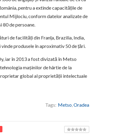
România, pentru a extinde capacitățile de
ientul Mijlociu, conform datelor analizate de
 și 80 de persoane.
i de facilități din Franța, Brazilia, India,
i vinde produsele în aproximativ 50 de țări.
, iar în 2013 a fost divizată în Metso
tehnologia mașinilor de hârtie de la
oprietar global al proprietății intelectuale
Tags:
Metso
,
Oradea