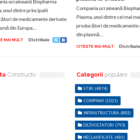
nia ucraineană Biopharma
Compania ucraineană Biopha
 unul dintre principalii
Plasma, unul dintre cei mai ma
ători de medicamente derivate
producători de medicamente 
asmă din Europa…
din plasmă…
Distribuie
E MAI MULT
Distribuie
CITESTE MAI MULT
ta
Constructiv
Categorii
populare
STIRI
(4874)
COMPANII
(1021)
INFRASTRUCTURA
(882)
DEZVOLTATORI
(793)
NECLASIFICATE
(481)