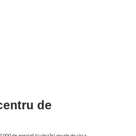
centru de
.000 de angajați și vânzări anuale de circa