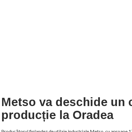
Metso va deschide un 
producție la Oradea
Producătorul finlandez de utilaje industriale Metso, cu aproape 17