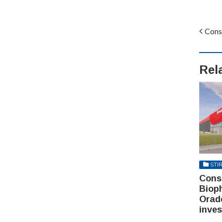
Const
Rel
STIR
Const
Biop
Orad
inves