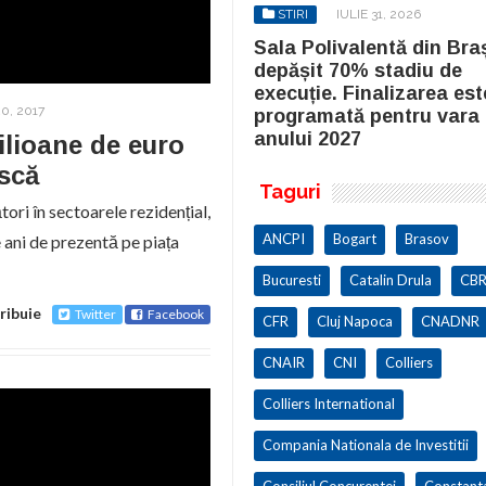
STIRI
IULIE 31, 2026
STIRI
IULIE 31, 2026
la Polivalentă din Brașov a
Sala Polivalentă din Bra
pășit 70% stadiu de
depășit 70% stadiu de
cuție. Finalizarea este
execuție. Finalizarea est
0, 2017
ogramată pentru vara
programată pentru vara
ului 2027
anului 2027
ilioane de euro
ască
Taguri
ori în sectoarele rezidențial,
ANCPI
Bogart
Brasov
de ani de prezentă pe piața
Bucuresti
Catalin Drula
CBR
ribuie
Twitter
Facebook
CFR
Cluj Napoca
CNADNR
CNAIR
CNI
Colliers
Colliers International
Compania Nationala de Investitii
Consiliul Concurentei
Constant