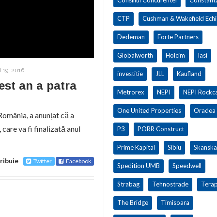
CTP
Cushman & Wakefield Ech
Dedeman
Forte Partners
Globalworth
Holcim
Iasi
 19, 2016
investitie
JLL
Kaufland
est an a patra
Metrorex
NEPI
NEPI Rockca
One United Properties
Oradea
România, a anunțat că a
 care va fi finalizată anul
P3
PORR Construct
Prime Kapital
Sibiu
Skanska
ribuie
Twitter
Facebook
Spedition UMB
Speedwell
Strabag
Tehnostrade
Terap
The Bridge
Timisoara