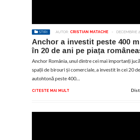
Sa
de
exe
STIRI
AUTOR:
CRISTIAN MATACHE
-
DECEMBRIE 2
pr
an
Anchor a investit peste 400 m
în 20 de ani pe piața române
Anchor România, unul dintre cei mai importanți jucăt
spații de birouri și comerciale, a investit în cei 20 
autohtonă peste 400…
Dist
CITESTE MAI MULT