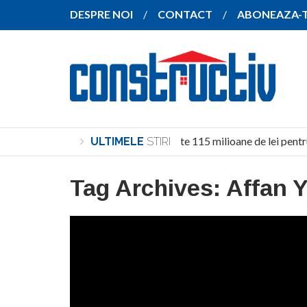
DESPRE NOI
CONTACT
ABONEAZA-
Investiție de peste 115 milioane de lei pentr
ULTIMELE
STIRI
Tag Archives:
Affan Y