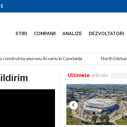
TE
STIRI
COMPANII
ANALIZE
DEZVOLTATORI
u construirea unui nou Acvariu în Constanța
North Global Se
ildirim
Ultimele
articole