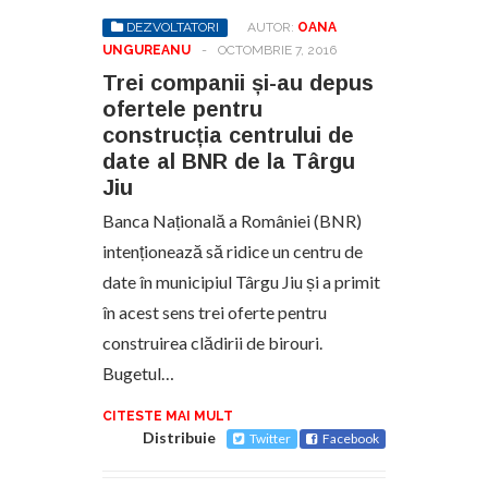
DEZVOLTATORI
AUTOR:
OANA
UNGUREANU
-
OCTOMBRIE 7, 2016
Trei companii și-au depus
ofertele pentru
construcția centrului de
date al BNR de la Târgu
Jiu
Banca Națională a României (BNR)
intenționează să ridice un centru de
date în municipiul Târgu Jiu și a primit
în acest sens trei oferte pentru
construirea clădirii de birouri.
Bugetul…
CITESTE MAI MULT
Distribuie
Twitter
Facebook