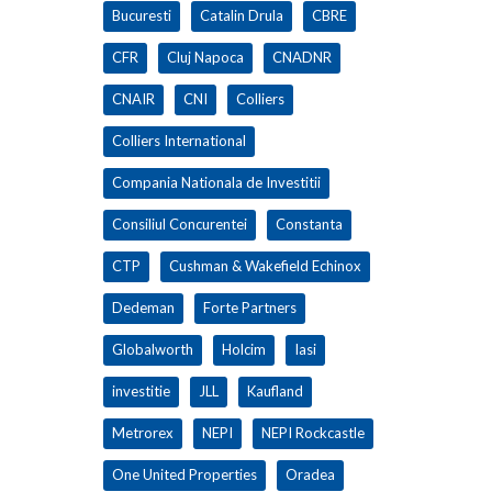
Bucuresti
Catalin Drula
CBRE
CFR
Cluj Napoca
CNADNR
CNAIR
CNI
Colliers
Colliers International
Compania Nationala de Investitii
Consiliul Concurentei
Constanta
CTP
Cushman & Wakefield Echinox
Dedeman
Forte Partners
Globalworth
Holcim
Iasi
investitie
JLL
Kaufland
Metrorex
NEPI
NEPI Rockcastle
One United Properties
Oradea