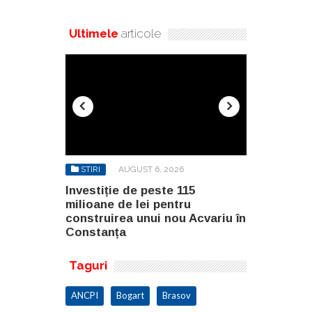
Ultimele
articole
6
STIRI
AUGUST 6, 2026
STIRI
AU
115
Investiție de peste 115
Teste pe pi
ru
milioane de lei pentru
lotul 1D Jo
u Acvariu în
construirea unui nou Acvariu în
Autostrăzii
Constanța
Taguri
ANCPI
Bogart
Brasov