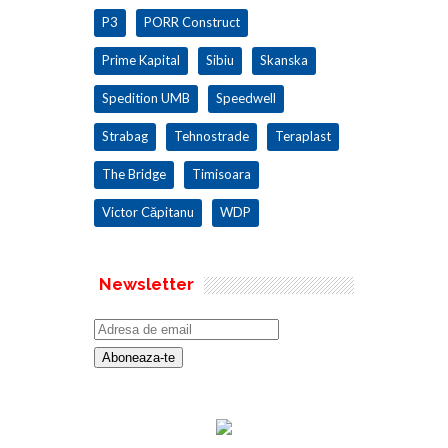
P3
PORR Construct
Prime Kapital
Sibiu
Skanska
Spedition UMB
Speedwell
Strabag
Tehnostrade
Teraplast
The Bridge
Timisoara
Victor Căpitanu
WDP
Newsletter