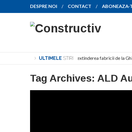
DESPRE NOI
CONTACT
ABONEAZA-
SANY pregătește extinderea fabricii de la Gh
ULTIMELE
STIRI
Tag Archives:
ALD Au