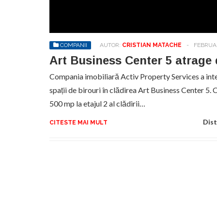
No
pr
hel
COMPANII
AUTOR:
CRISTIAN MATACHE
-
FEBRUAR
Art Business Center 5 atrage d
Compania imobiliară Activ Property Services a int
spații de birouri în clădirea Art Business Center 5.
500 mp la etajul 2 al clădirii…
Dist
CITESTE MAI MULT