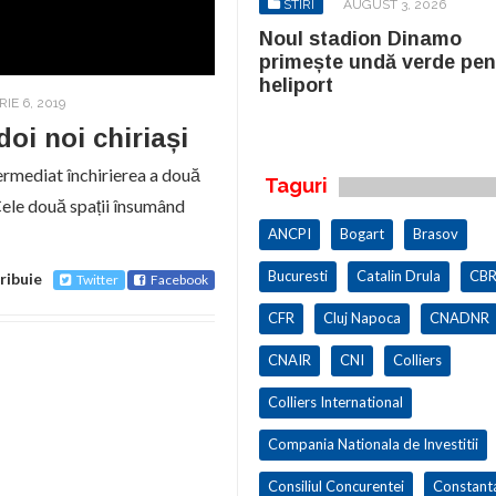
STIRI
AUGUST 3, 2026
STIRI
AUGUST 3, 2026
ul stadion Dinamo
Noul stadion Dinamo
imește undă verde pentru
primește undă verde pen
iport
heliport
IE 6, 2019
oi noi chiriași
ermediat închirierea a două
Taguri
 Cele două spații însumând
ANCPI
Bogart
Brasov
Bucuresti
Catalin Drula
CBR
ribuie
Twitter
Facebook
CFR
Cluj Napoca
CNADNR
CNAIR
CNI
Colliers
Colliers International
Compania Nationala de Investitii
Consiliul Concurentei
Constant