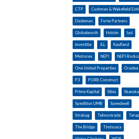
CTP
Cushman & Wakefield Ech
Dedeman
Forte Partners
Globalworth
Holcim
Iasi
investitie
JLL
Kaufland
Metrorex
NEPI
NEPI Rockca
One United Properties
Oradea
P3
PORR Construct
Prime Kapital
Sibiu
Skanska
Spedition UMB
Speedwell
Strabag
Tehnostrade
Terap
The Bridge
Timisoara
Victor Căpitanu
WDP