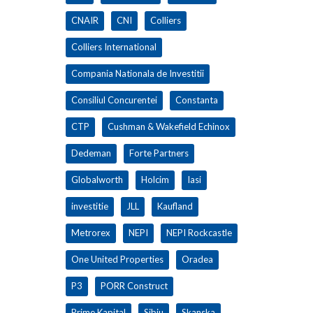
CNAIR
CNI
Colliers
Colliers International
Compania Nationala de Investitii
Consiliul Concurentei
Constanta
CTP
Cushman & Wakefield Echinox
Dedeman
Forte Partners
Globalworth
Holcim
Iasi
investitie
JLL
Kaufland
Metrorex
NEPI
NEPI Rockcastle
One United Properties
Oradea
P3
PORR Construct
Prime Kapital
Sibiu
Skanska