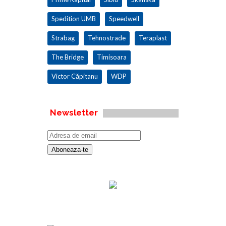
Spedition UMB
Speedwell
Strabag
Tehnostrade
Teraplast
The Bridge
Timisoara
Victor Căpitanu
WDP
Newsletter