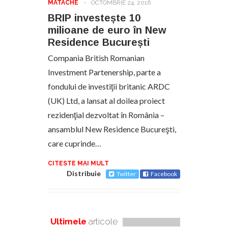
MATACHE
-
OCTOMBRIE 24, 2016
BRIP investește 10
milioane de euro în New
Residence București
Compania British Romanian
Investment Partenership, parte a
fondului de investiţii britanic ARDC
(UK) Ltd, a lansat al doilea proiect
rezidenţial dezvoltat în România –
ansamblul New Residence Bucureşti,
care cuprinde…
CITESTE MAI MULT
Distribuie
Twitter
Facebook
Ultimele
articole