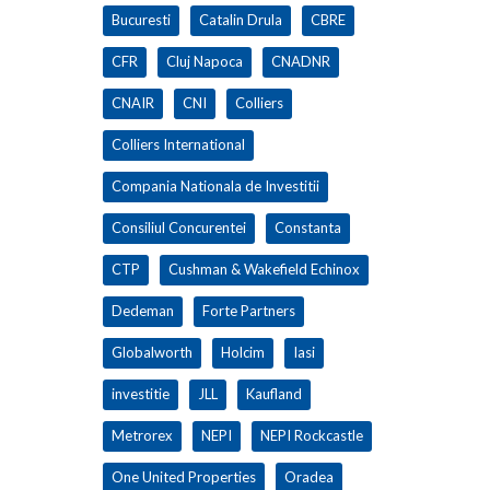
Bucuresti
Catalin Drula
CBRE
CFR
Cluj Napoca
CNADNR
CNAIR
CNI
Colliers
Colliers International
Compania Nationala de Investitii
Consiliul Concurentei
Constanta
CTP
Cushman & Wakefield Echinox
Dedeman
Forte Partners
Globalworth
Holcim
Iasi
investitie
JLL
Kaufland
Metrorex
NEPI
NEPI Rockcastle
One United Properties
Oradea