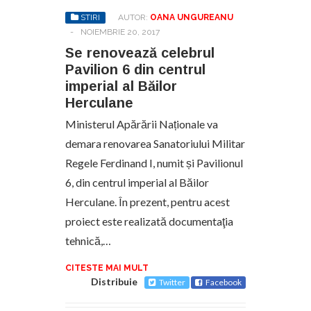
STIRI
AUTOR:
OANA UNGUREANU
-
NOIEMBRIE 20, 2017
Se renovează celebrul
Pavilion 6 din centrul
imperial al Băilor
Herculane
Ministerul Apărării Naționale va
demara renovarea Sanatoriului Militar
Regele Ferdinand I, numit și Pavilionul
6, din centrul imperial al Băilor
Herculane. În prezent, pentru acest
proiect este realizată documentaţia
tehnică,…
CITESTE MAI MULT
Distribuie
Twitter
Facebook