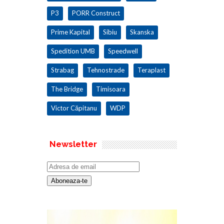
P3
PORR Construct
Prime Kapital
Sibiu
Skanska
Spedition UMB
Speedwell
Strabag
Tehnostrade
Teraplast
The Bridge
Timisoara
Victor Căpitanu
WDP
Newsletter