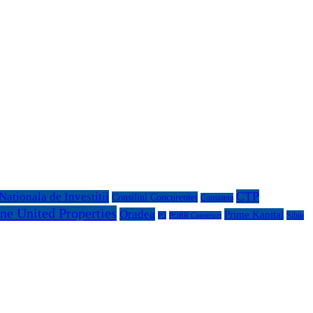
CTP
ationala de Investitii
Consiliul Concurentei
Constanta
ne United Properties
Oradea
Prime Kapital
Sibiu
P3
PORR Construct