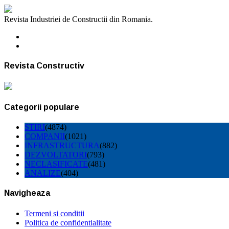
Revista Industriei de Constructii din Romania.
Revista Constructiv
Categorii populare
STIRI
(4874)
COMPANII
(1021)
INFRASTRUCTURA
(882)
DEZVOLTATORI
(793)
NECLASIFICATE
(481)
ANALIZE
(404)
Navigheaza
Termeni si conditii
Politica de confidentialitate