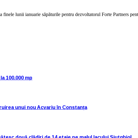
inele lunii ianuarie săpăturile pentru dezvoltatorul Forte Partners pentr
 la 100.000 mp
truirea unui nou Acvariu în Constanța
tesc două clădiri de 14 etaje pe malul lacului Siutghiol