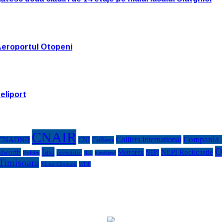
Aeroportul Otopeni
eliport
CNAIR
Compania N
Colliers International
CNADNR
CNI
Colliers
O
Iasi
lworth
NEPI Rockcastle
Metrorex
investitie
NEPI
Kaufland
Holcim
JLL
Timisoara
Victor Căpitanu
WDP