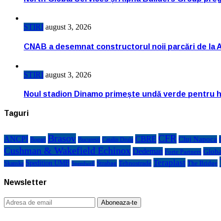
STIRI
august 3, 2026
CNAB a desemnat constructorul noii parcări de la 
STIRI
august 3, 2026
Noul stadion Dinamo primește undă verde pentru h
Taguri
Brasov
CFR
CBRE
ANCPI
Cluj Napoca
Bogart
Bucuresti
Catalin Drula
Cushman & Wakefield Echinox
Dedeman
Globa
Forte Partners
Teraplast
Spedition UMB
Strabag
Tehnostrade
The Bridge
Skanska
Speedwell
Newsletter