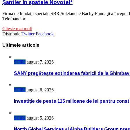
Şantier în spatele Novotel*
Firma de fundaţii speciale SBR Soletanche Bachy Fundaţii a început la f
Telefoanelor…
Citeste mai mult
Distribuie
Twitter
Facebook
Ultimele articole
STIRI
august 7, 2026
SANY pregătește extinderea fabricii de la Ghimbav
STIRI
august 6, 2026
Investiție de peste 115 milioane de lei pentru cons
STIRI
august 5, 2026
North Global Services și Alpha Builders Group pregă