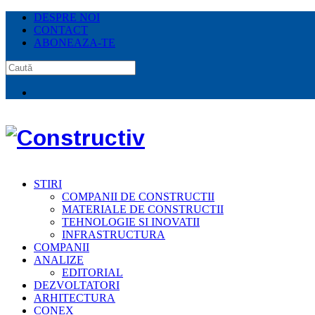
DESPRE NOI
CONTACT
ABONEAZA-TE
STIRI
COMPANII DE CONSTRUCTII
MATERIALE DE CONSTRUCTII
TEHNOLOGIE SI INOVATII
INFRASTRUCTURA
COMPANII
ANALIZE
EDITORIAL
DEZVOLTATORI
ARHITECTURA
CONEX