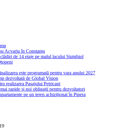
 mp
nou Acvariu în Constanța
ădiri de 14 etaje pe malul lacului Siutghiol
Otopeni
inalizarea este programată pentru vara anului 2027
mp dezvoltată de Global Vision
ru realizarea Pasajului Petricani
ai rapide și noi obligații pentru dezvoltatori
partamente pe un teren achiziționat în Pipera
019