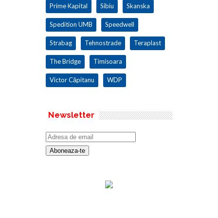
Prime Kapital
Sibiu
Skanska
Spedition UMB
Speedwell
Strabag
Tehnostrade
Teraplast
The Bridge
Timisoara
Victor Căpitanu
WDP
Newsletter