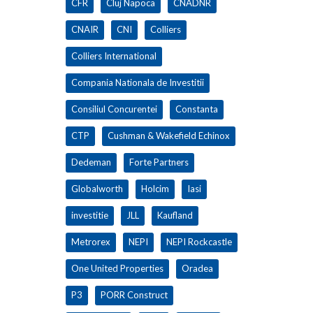
CFR
Cluj Napoca
CNADNR
CNAIR
CNI
Colliers
Colliers International
Compania Nationala de Investitii
Consiliul Concurentei
Constanta
CTP
Cushman & Wakefield Echinox
Dedeman
Forte Partners
Globalworth
Holcim
Iasi
investitie
JLL
Kaufland
Metrorex
NEPI
NEPI Rockcastle
One United Properties
Oradea
P3
PORR Construct