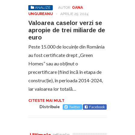
ANALIZE
AUTOR:
OANA
UNGUREANU
-
APRILIE 29, 2024
Valoarea caselor verzi se
apropie de trei miliarde de
euro
Peste 15.000 de locuințe din România
au fost certificate drept „Green
Homes” sau au obținut o
precertificare (fiind încă în etapa de
construcție), în perioada 2014-2024,
iar valoarea lor totală…
CITESTE MAI MULT
Distribuie
Twitter
Facebook
Ultimele
articole