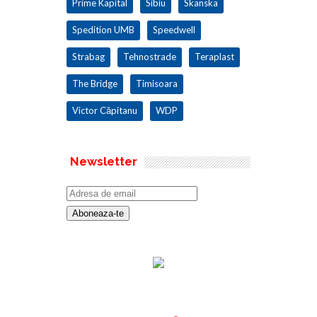
Prime Kapital
Sibiu
Skanska
Spedition UMB
Speedwell
Strabag
Tehnostrade
Teraplast
The Bridge
Timisoara
Victor Căpitanu
WDP
Newsletter