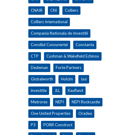
CNAIR
CNI
Colliers
Colliers International
Compania Nationala de Investitii
Consiliul Concurentei
Constanta
CTP
Cushman & Wakefield Echinox
Dedeman
Forte Partners
Globalworth
Holcim
Iasi
investitie
JLL
Kaufland
Metrorex
NEPI
NEPI Rockcastle
One United Properties
Oradea
P3
PORR Construct