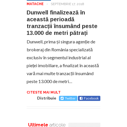
MATACHE
-
SEPTEMBRIE 17, 2018
Dunwell finalizează în
această perioadă
tranzacții însumând peste
13.000 de metri pătrați
Dunwell, prima și singura agenție de
brokeraj din România specializată
exclusiv în segmentul industrial al
pieței imobiliare, a finalizat în această
vară mai multe tranzacții însumând
peste 13.000 de metri…
CITESTE MAI MULT
Distribuie
Twitter
Facebook
Ultimele
articole