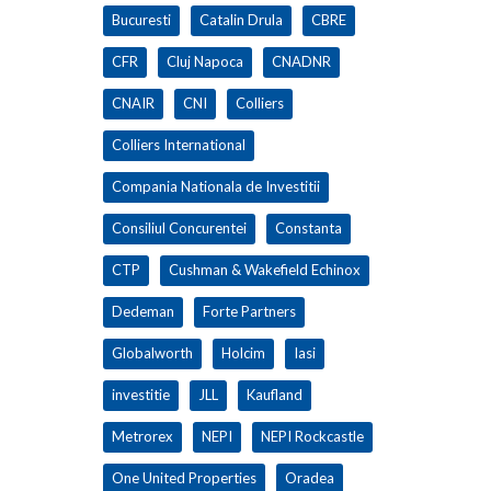
Bucuresti
Catalin Drula
CBRE
CFR
Cluj Napoca
CNADNR
CNAIR
CNI
Colliers
Colliers International
Compania Nationala de Investitii
Consiliul Concurentei
Constanta
CTP
Cushman & Wakefield Echinox
Dedeman
Forte Partners
Globalworth
Holcim
Iasi
investitie
JLL
Kaufland
Metrorex
NEPI
NEPI Rockcastle
One United Properties
Oradea