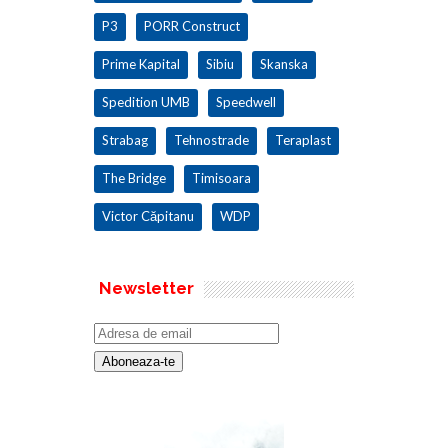
P3
PORR Construct
Prime Kapital
Sibiu
Skanska
Spedition UMB
Speedwell
Strabag
Tehnostrade
Teraplast
The Bridge
Timisoara
Victor Căpitanu
WDP
Newsletter