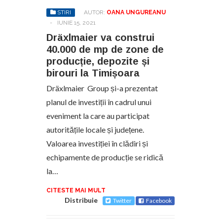
STIRI
AUTOR:
OANA UNGUREANU
-
IUNIE 15, 2021
Dräxlmaier va construi
40.000 de mp de zone de
producție, depozite și
birouri la Timișoara
Dräxlmaier Group și-a prezentat
planul de investiții în cadrul unui
eveniment la care au participat
autoritățile locale și județene.
Valoarea investiției în clădiri și
echipamente de producție se ridică
la…
CITESTE MAI MULT
Distribuie
Twitter
Facebook