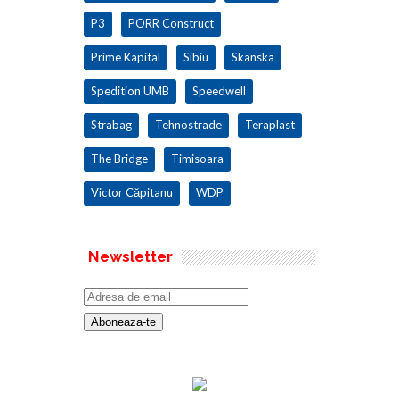
P3
PORR Construct
Prime Kapital
Sibiu
Skanska
Spedition UMB
Speedwell
Strabag
Tehnostrade
Teraplast
The Bridge
Timisoara
Victor Căpitanu
WDP
Newsletter