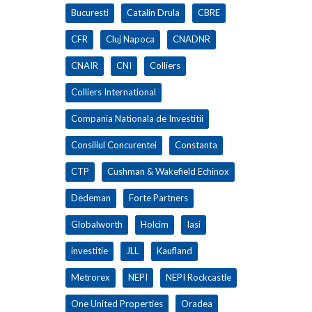
Bucuresti
Catalin Drula
CBRE
CFR
Cluj Napoca
CNADNR
CNAIR
CNI
Colliers
Colliers International
Compania Nationala de Investitii
Consiliul Concurentei
Constanta
CTP
Cushman & Wakefield Echinox
Dedeman
Forte Partners
Globalworth
Holcim
Iasi
investitie
JLL
Kaufland
Metrorex
NEPI
NEPI Rockcastle
One United Properties
Oradea