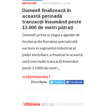
MATACHE
-
SEPTEMBRIE 17, 2018
Dunwell finalizează în
această perioadă
tranzacții însumând peste
13.000 de metri pătrați
Dunwell, prima și singura agenție de
brokeraj din România specializată
exclusiv în segmentul industrial al
pieței imobiliare, a finalizat în această
vară mai multe tranzacții însumând
peste 13.000 de metri…
CITESTE MAI MULT
Distribuie
Twitter
Facebook
Ultimele
articole