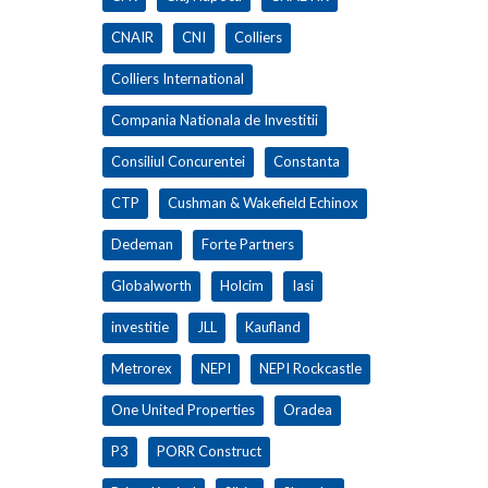
CNAIR
CNI
Colliers
Colliers International
Compania Nationala de Investitii
Consiliul Concurentei
Constanta
CTP
Cushman & Wakefield Echinox
Dedeman
Forte Partners
Globalworth
Holcim
Iasi
investitie
JLL
Kaufland
Metrorex
NEPI
NEPI Rockcastle
One United Properties
Oradea
P3
PORR Construct