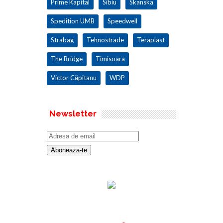
Prime Kapital
Sibiu
Skanska
Spedition UMB
Speedwell
Strabag
Tehnostrade
Teraplast
The Bridge
Timisoara
Victor Căpitanu
WDP
Newsletter