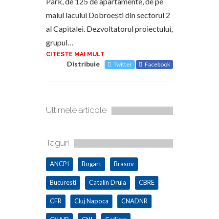
Park, de 125 de apartamente, de pe
malul lacului Dobroești din sectorul 2
al Capitalei. Dezvoltatorul proiectului,
grupul…
CITESTE MAI MULT
Distribuie
Twitter
Facebook
Ultimele articole
Taguri
ANCPI
Bogart
Brasov
Bucuresti
Catalin Drula
CBRE
CFR
Cluj Napoca
CNADNR