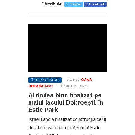
Distribuie
Twitter
Facebook
DEZVOLTATORI
AUTOR:
OANA
UNGUREANU
-
APRILIE 21, 2021
Al doilea bloc finalizat pe
malul lacului Dobroești, în
Estic Park
Israel Land a finalizat construcția celui
de-al doilea bloc a proiectului Estic