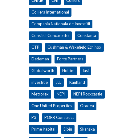
CNAIR
CNI
Colliers
Colliers International
Compania Nationala de Investitii
Consiliul Concurentei
Constanta
CTP
Cushman & Wakefield Echinox
Dedeman
Forte Partners
Globalworth
Holcim
Iasi
investitie
JLL
Kaufland
Metrorex
NEPI
NEPI Rockcastle
One United Properties
Oradea
P3
PORR Construct
Prime Kapital
Sibiu
Skanska