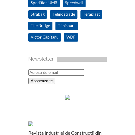
Spedition UMB
Speedwell
Strabag
Tehnostrade
Teraplast
The Bridge
Timisoara
Victor Căpitanu
WDP
Newsletter
Revista Industriei de Constructii din