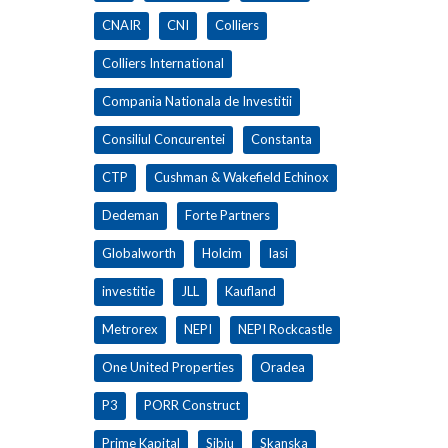
CNAIR
CNI
Colliers
Colliers International
Compania Nationala de Investitii
Consiliul Concurentei
Constanta
CTP
Cushman & Wakefield Echinox
Dedeman
Forte Partners
Globalworth
Holcim
Iasi
investitie
JLL
Kaufland
Metrorex
NEPI
NEPI Rockcastle
One United Properties
Oradea
P3
PORR Construct
Prime Kapital
Sibiu
Skanska