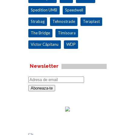
Spedition UMB
Speedwell
Strabag
Tehnostrade
Teraplast
The Bridge
Timisoara
Victor Căpitanu
WDP
Newsletter