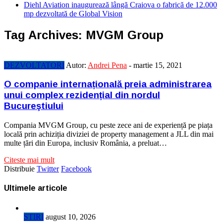
Diehl Aviation inaugurează lângă Craiova o fabrică de 12.000
mp dezvoltată de Global Vision
Tag Archives:
MVGM Group
DEZVOLTATORI
Autor:
Andrei Pena
-
martie 15, 2021
O companie internațională preia administrarea
unui complex rezidențial din nordul
Bucureştiului
Compania MVGM Group, cu peste zece ani de experiență pe piața
locală prin achiziția diviziei de property management a JLL din mai
multe țări din Europa, inclusiv România, a preluat…
Citeste mai mult
Distribuie
Twitter
Facebook
Ultimele articole
STIRI
august 10, 2026