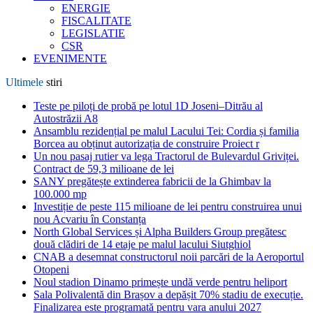
ENERGIE
FISCALITATE
LEGISLATIE
CSR
EVENIMENTE
Ultimele
stiri
Teste pe piloți de probă pe lotul 1D Joseni–Ditrău al
Autostrăzii A8
Ansamblu rezidențial pe malul Lacului Tei: Cordia și familia
Borcea au obținut autorizația de construire Proiect r
Un nou pasaj rutier va lega Tractorul de Bulevardul Griviței.
Contract de 59,3 milioane de lei
SANY pregătește extinderea fabricii de la Ghimbav la
100.000 mp
Investiție de peste 115 milioane de lei pentru construirea unui
nou Acvariu în Constanța
North Global Services și Alpha Builders Group pregătesc
două clădiri de 14 etaje pe malul lacului Siutghiol
CNAB a desemnat constructorul noii parcări de la Aeroportul
Otopeni
Noul stadion Dinamo primește undă verde pentru heliport
Sala Polivalentă din Brașov a depășit 70% stadiu de execuție.
Finalizarea este programată pentru vara anului 2027