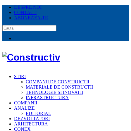
DESPRE NOI
CONTACT
ABONEAZA-TE
STIRI
COMPANII DE CONSTRUCTII
MATERIALE DE CONSTRUCTII
TEHNOLOGIE SI INOVATII
INFRASTRUCTURA
COMPANII
ANALIZE
EDITORIAL
DEZVOLTATORI
ARHITECTURA
CONEX