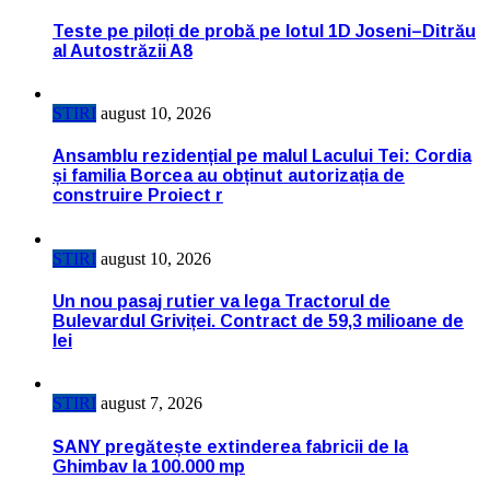
Teste pe piloți de probă pe lotul 1D Joseni–Ditrău
al Autostrăzii A8
STIRI
august 10, 2026
Ansamblu rezidențial pe malul Lacului Tei: Cordia
și familia Borcea au obținut autorizația de
construire Proiect r
STIRI
august 10, 2026
Un nou pasaj rutier va lega Tractorul de
Bulevardul Griviței. Contract de 59,3 milioane de
lei
STIRI
august 7, 2026
SANY pregătește extinderea fabricii de la
Ghimbav la 100.000 mp