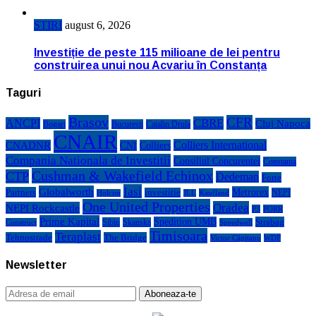
STIRI
august 6, 2026
Investiție de peste 115 milioane de lei pentru
construirea unui nou Acvariu în Constanța
Taguri
Brasov
CFR
CBRE
ANCPI
Cluj Napoca
Bogart
Bucuresti
Catalin Drula
CNAIR
Colliers International
CNADNR
CNI
Colliers
Compania Nationala de Investitii
Consiliul Concurentei
Constanta
Cushman & Wakefield Echinox
CTP
Dedeman
Forte
Iasi
Globalworth
Metrorex
Partners
investitie
NEPI
Kaufland
Holcim
JLL
One United Properties
Oradea
NEPI Rockcastle
P3
PORR
Prime Kapital
Spedition UMB
Strabag
Sibiu
Skanska
Construct
Speedwell
Timisoara
Teraplast
Tehnostrade
The Bridge
Victor Căpitanu
WDP
Newsletter