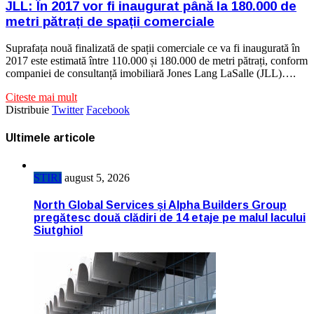
JLL: În 2017 vor fi inaugurat până la 180.000 de
metri pătrați de spații comerciale
Suprafața nouă finalizată de spații comerciale ce va fi inaugurată în
2017 este estimată între 110.000 și 180.000 de metri pătrați, conform
companiei de consultanță imobiliară Jones Lang LaSalle (JLL)….
Citeste mai mult
Distribuie
Twitter
Facebook
Ultimele articole
STIRI
august 5, 2026
North Global Services și Alpha Builders Group
pregătesc două clădiri de 14 etaje pe malul lacului
Siutghiol