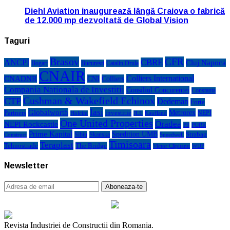
Diehl Aviation inaugurează lângă Craiova o fabrică
de 12.000 mp dezvoltată de Global Vision
Taguri
Brasov
CFR
CBRE
ANCPI
Cluj Napoca
Bogart
Bucuresti
Catalin Drula
CNAIR
Colliers International
CNADNR
CNI
Colliers
Compania Nationala de Investitii
Consiliul Concurentei
Constanta
Cushman & Wakefield Echinox
CTP
Dedeman
Forte
Iasi
Globalworth
Metrorex
Partners
investitie
NEPI
Kaufland
Holcim
JLL
One United Properties
Oradea
NEPI Rockcastle
P3
PORR
Prime Kapital
Spedition UMB
Strabag
Sibiu
Skanska
Construct
Speedwell
Timisoara
Teraplast
Tehnostrade
The Bridge
Victor Căpitanu
WDP
Newsletter
Revista Industriei de Constructii din Romania.