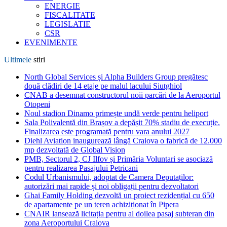
ENERGIE
FISCALITATE
LEGISLATIE
CSR
EVENIMENTE
Ultimele
stiri
North Global Services și Alpha Builders Group pregătesc
două clădiri de 14 etaje pe malul lacului Siutghiol
CNAB a desemnat constructorul noii parcări de la Aeroportul
Otopeni
Noul stadion Dinamo primește undă verde pentru heliport
Sala Polivalentă din Brașov a depășit 70% stadiu de execuție.
Finalizarea este programată pentru vara anului 2027
Diehl Aviation inaugurează lângă Craiova o fabrică de 12.000
mp dezvoltată de Global Vision
PMB, Sectorul 2, CJ Ilfov și Primăria Voluntari se asociază
pentru realizarea Pasajului Petricani
Codul Urbanismului, adoptat de Camera Deputaților:
autorizări mai rapide și noi obligații pentru dezvoltatori
Ghai Family Holding dezvoltă un proiect rezidențial cu 650
de apartamente pe un teren achiziționat în Pipera
CNAIR lansează licitația pentru al doilea pasaj subteran din
zona Aeroportului Craiova