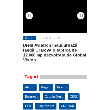
STIRI
IULIE 31, 2026
STIRI
AUG
gurează
Diehl Aviation inaugurează
North Globa
rică de
lângă Craiova o fabrică de
Builders G
ă de Global
12.000 mp dezvoltată de Global
două clădir
Vision
malul lacul
Taguri
ANCPI
Bogart
Brasov
Bucuresti
Catalin Drula
CBRE
CFR
Cluj Napoca
CNADNR