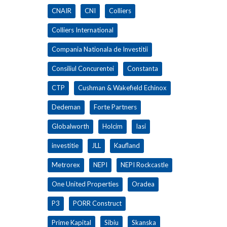
CNAIR
CNI
Colliers
Colliers International
Compania Nationala de Investitii
Consiliul Concurentei
Constanta
CTP
Cushman & Wakefield Echinox
Dedeman
Forte Partners
Globalworth
Holcim
Iasi
investitie
JLL
Kaufland
Metrorex
NEPI
NEPI Rockcastle
One United Properties
Oradea
P3
PORR Construct
Prime Kapital
Sibiu
Skanska