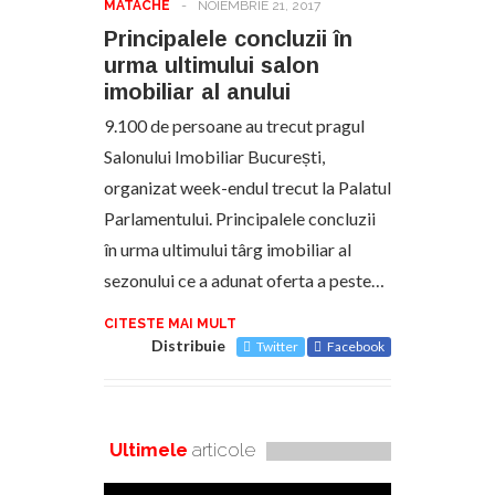
MATACHE
-
NOIEMBRIE 21, 2017
Principalele concluzii în
urma ultimului salon
imobiliar al anului
9.100 de persoane au trecut pragul
Salonului Imobiliar București,
organizat week-endul trecut la Palatul
Parlamentului. Principalele concluzii
în urma ultimului târg imobiliar al
sezonului ce a adunat oferta a peste…
CITESTE MAI MULT
Distribuie
Twitter
Facebook
Ultimele
articole