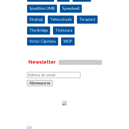
Spedition UMB
Speedwell
Strabag
Tehnostrade
Teraplast
The Bridge
Timisoara
Victor Căpitanu
WDP
Newsletter