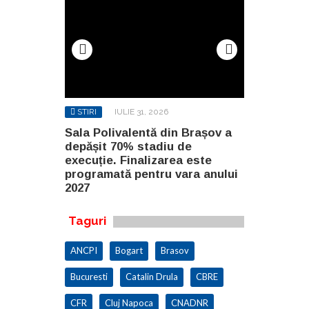
STIRI
IULIE 31, 2026
STIRI
AUG
n Brașov a
Sala Polivalentă din Brașov a
Investiție 
 de
depășit 70% stadiu de
milioane de
a este
execuție. Finalizarea este
construirea
ara anului
programată pentru vara anului
Constanța
2027
Taguri
ANCPI
Bogart
Brasov
Bucuresti
Catalin Drula
CBRE
CFR
Cluj Napoca
CNADNR