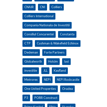
CNAIR
CNI
Colliers
Colliers International
Compania Nationala de Investitii
Consiliul Concurentei
Constanta
CTP
Cushman & Wakefield Echinox
Dedeman
Forte Partners
Globalworth
Holcim
Iasi
investitie
JLL
Kaufland
Metrorex
NEPI
NEPI Rockcastle
One United Properties
Oradea
P3
PORR Construct
Prime Kapital
Sibiu
Skanska