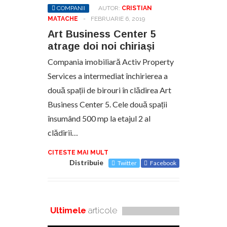
COMPANII
AUTOR:
CRISTIAN
MATACHE
-
FEBRUARIE 6, 2019
Art Business Center 5
atrage doi noi chiriași
Compania imobiliară Activ Property
Services a intermediat închirierea a
două spații de birouri în clădirea Art
Business Center 5. Cele două spații
însumând 500 mp la etajul 2 al
clădirii…
CITESTE MAI MULT
Distribuie
Twitter
Facebook
Ultimele
articole