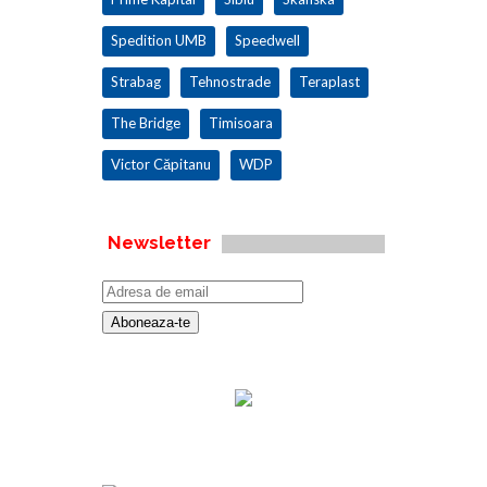
Spedition UMB
Speedwell
Strabag
Tehnostrade
Teraplast
The Bridge
Timisoara
Victor Căpitanu
WDP
Newsletter