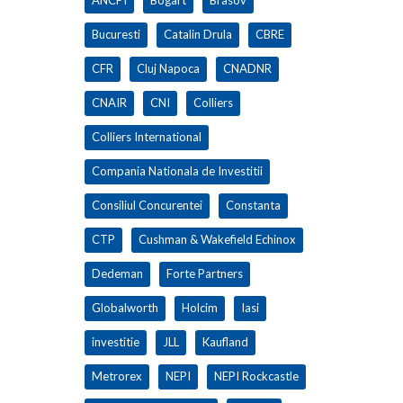
Bucuresti
Catalin Drula
CBRE
CFR
Cluj Napoca
CNADNR
CNAIR
CNI
Colliers
Colliers International
Compania Nationala de Investitii
Consiliul Concurentei
Constanta
CTP
Cushman & Wakefield Echinox
Dedeman
Forte Partners
Globalworth
Holcim
Iasi
investitie
JLL
Kaufland
Metrorex
NEPI
NEPI Rockcastle