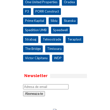
One United Properties
Oradea
P3
PORR Construct
Prime Kapital
Sibiu
Skanska
Spedition UMB
Speedwell
Strabag
Tehnostrade
Teraplast
The Bridge
Timisoara
Victor Căpitanu
WDP
Newsletter