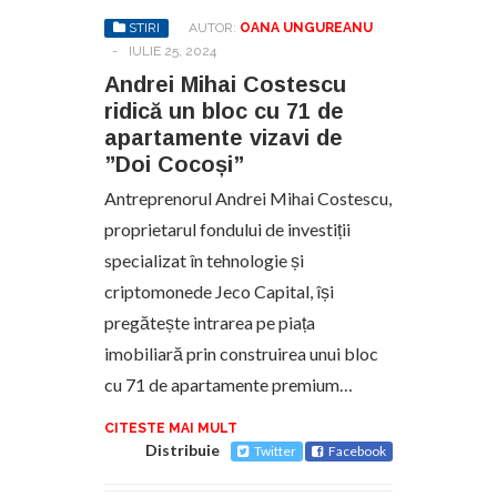
STIRI
AUTOR:
OANA UNGUREANU
-
IULIE 25, 2024
Andrei Mihai Costescu
ridică un bloc cu 71 de
apartamente vizavi de
”Doi Cocoși”
Antreprenorul Andrei Mihai Costescu,
proprietarul fondului de investiții
specializat în tehnologie și
criptomonede Jeco Capital, își
pregătește intrarea pe piața
imobiliară prin construirea unui bloc
cu 71 de apartamente premium…
CITESTE MAI MULT
Distribuie
Twitter
Facebook