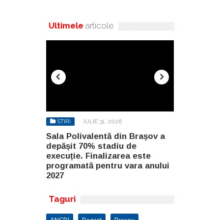
Ultimele
articole
STIRI
IULIE 31, 2026
STIRI
AU
n Brașov a
Sala Polivalentă din Brașov a
Investiție 
 de
depășit 70% stadiu de
milioane de
a este
execuție. Finalizarea este
construirea
ara anului
programată pentru vara anului
Constanța
2027
Taguri
ANCPI
Bogart
Brasov