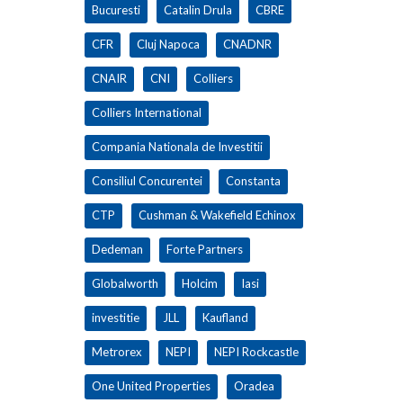
Bucuresti
Catalin Drula
CBRE
CFR
Cluj Napoca
CNADNR
CNAIR
CNI
Colliers
Colliers International
Compania Nationala de Investitii
Consiliul Concurentei
Constanta
CTP
Cushman & Wakefield Echinox
Dedeman
Forte Partners
Globalworth
Holcim
Iasi
investitie
JLL
Kaufland
Metrorex
NEPI
NEPI Rockcastle
One United Properties
Oradea