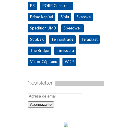
P3
PORR Construct
Prime Kapital
Sibiu
Skanska
Spedition UMB
Speedwell
Strabag
Tehnostrade
Teraplast
The Bridge
Timisoara
Victor Căpitanu
WDP
Newsletter