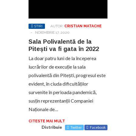
STIRI
AUTOR:
CRISTIAN MATACHE
-
NOIEMBRIE 17, 2020
Sala Polivalentă de la
Pitești va fi gata în 2022
La doar patru luni de la începerea
lucrărilor de execuție la sala
polivalentă din Pitești, progresul este
evident, în ciuda dificultăților
survenite în perioada pandemică,
susțin reprezentanții Companiei
Naționale de…
CITESTE MAI MULT
Distribuie
Twitter
Facebook