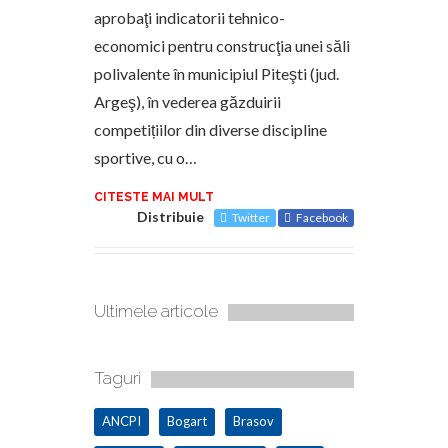
aprobaţi indicatorii tehnico-
economici pentru construcţia unei săli
polivalente în municipiul Piteşti (jud.
Argeş), în vederea găzduirii
competițiilor din diverse discipline
sportive, cu o…
CITESTE MAI MULT
Distribuie
Twitter
Facebook
Ultimele articole
Taguri
ANCPI
Bogart
Brasov