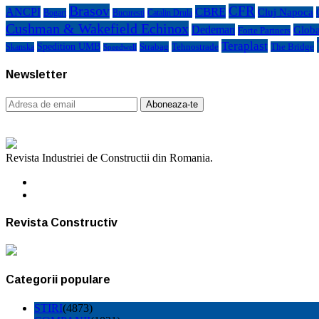
Brasov
CFR
CBRE
ANCPI
Cluj Napoca
Bogart
Bucuresti
Catalin Drula
Cushman & Wakefield Echinox
Dedeman
Globa
Forte Partners
Teraplast
Spedition UMB
Strabag
Tehnostrade
The Bridge
Skanska
Speedwell
Newsletter
Revista Industriei de Constructii din Romania.
Revista Constructiv
Categorii populare
STIRI
(4873)