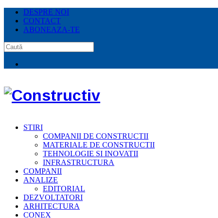
DESPRE NOI
CONTACT
ABONEAZA-TE
STIRI
COMPANII DE CONSTRUCTII
MATERIALE DE CONSTRUCTII
TEHNOLOGIE SI INOVATII
INFRASTRUCTURA
COMPANII
ANALIZE
EDITORIAL
DEZVOLTATORI
ARHITECTURA
CONEX