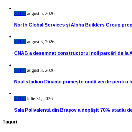
STIRI
august 5, 2026
North Global Services și Alpha Builders Group pregă
STIRI
august 3, 2026
CNAB a desemnat constructorul noii parcări de la 
STIRI
august 3, 2026
Noul stadion Dinamo primește undă verde pentru h
STIRI
iulie 31, 2026
Sala Polivalentă din Brașov a depășit 70% stadiu d
Taguri