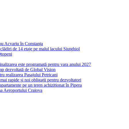
nou Acvariu în Constanța
ădiri de 14 etaje pe malul lacului Siutghiol
Otopeni
inalizarea este programată pentru vara anului 2027
mp dezvoltată de Global Vision
ru realizarea Pasajului Petricani
ai rapide și noi obligații pentru dezvoltatori
partamente pe un teren achiziționat în Pipera
ona Aeroportului Craiova