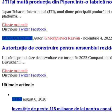
JTI își mută producția din Pipera într-o fabrică no
Japan Tobacco International (JTI), unul dintre principalii producători m
platforma…
Citeste mai mult
Distribuie
Twitter
Facebook
DEZVOLTATORI
Autor:
Gheorghievici Razvan
-
noiembrie 4, 2022
Autorizație de construire pentru ansamblul rezi
Lucrările primei faze de dezvoltare vor începe în 2023 Compania de 
Büyükhanlı,…
Citeste mai mult
Distribuie
Twitter
Facebook
Ultimele articole
STIRI
august 6, 2026
Investiție de peste 115 milioane de lei pentru cons