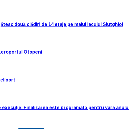
tesc două clădiri de 14 etaje pe malul lacului Siutghiol
Aeroportul Otopeni
eliport
e execuție. Finalizarea este programată pentru vara anulu