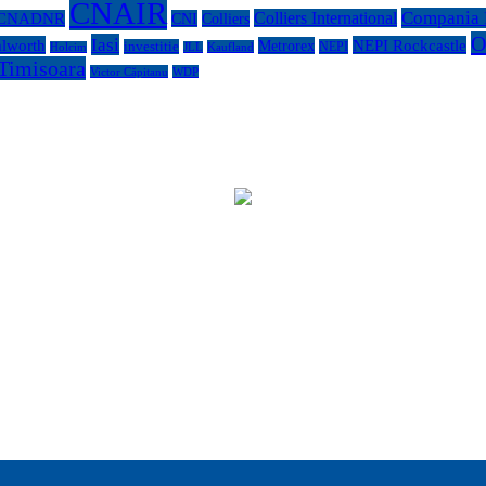
CNAIR
Compania N
Colliers International
CNADNR
CNI
Colliers
O
Iasi
lworth
NEPI Rockcastle
Metrorex
investitie
NEPI
Kaufland
Holcim
JLL
Timisoara
Victor Căpitanu
WDP