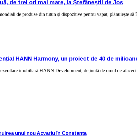
uă, de trei ori mai mare, la Ștefăneștii de Jos
ondiali de produse din tutun și dispozitive pentru vapat, plănuiește să î
dențial HANN Harmony, un proiect de 40 de milioan
dezvoltare imobiliară HANN Development, deținută de omul de afaceri d
truirea unui nou Acvariu în Constanța