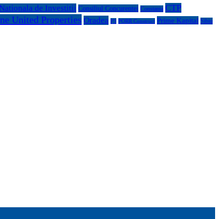
CTP
ationala de Investitii
Consiliul Concurentei
Constanta
ne United Properties
Oradea
Prime Kapital
Sibiu
P3
PORR Construct