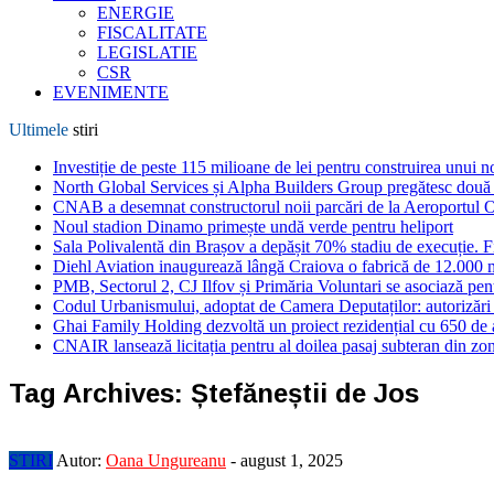
ENERGIE
FISCALITATE
LEGISLATIE
CSR
EVENIMENTE
Ultimele
stiri
Investiție de peste 115 milioane de lei pentru construirea unui 
North Global Services și Alpha Builders Group pregătesc două cl
CNAB a desemnat constructorul noii parcări de la Aeroportul 
Noul stadion Dinamo primește undă verde pentru heliport
Sala Polivalentă din Brașov a depășit 70% stadiu de execuție. F
Diehl Aviation inaugurează lângă Craiova o fabrică de 12.000 
PMB, Sectorul 2, CJ Ilfov și Primăria Voluntari se asociază pent
Codul Urbanismului, adoptat de Camera Deputaților: autorizări m
Ghai Family Holding dezvoltă un proiect rezidențial cu 650 de a
CNAIR lansează licitația pentru al doilea pasaj subteran din z
Tag Archives:
Ștefăneștii de Jos
STIRI
Autor:
Oana Ungureanu
-
august 1, 2025