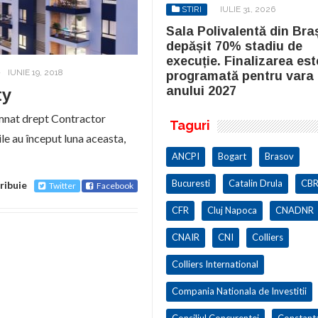
STIRI
IULIE 31, 2026
STIRI
IULIE 31, 2026
la Polivalentă din Brașov a
Sala Polivalentă din Bra
pășit 70% stadiu de
depășit 70% stadiu de
cuție. Finalizarea este
execuție. Finalizarea est
-
IUNIE 19, 2018
ogramată pentru vara
programată pentru vara
ului 2027
anului 2027
ty
mnat drept Contractor
Taguri
ile au început luna aceasta,
ANCPI
Bogart
Brasov
Bucuresti
Catalin Drula
CBR
ribuie
Twitter
Facebook
CFR
Cluj Napoca
CNADNR
CNAIR
CNI
Colliers
Colliers International
Compania Nationala de Investitii
Consiliul Concurentei
Constant