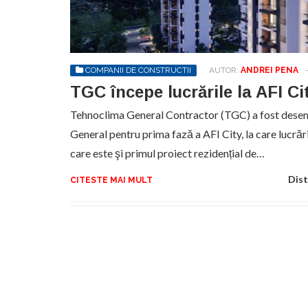
Sa
de
exe
COMPANII DE CONSTRUCTII
AUTOR:
ANDREI PENA
pr
an
TGC începe lucrările la AFI Ci
Tehnoclima General Contractor (TGC) a fost dese
General pentru prima fază a AFI City, la care lucrăr
care este şi primul proiect rezidențial de…
Dist
CITESTE MAI MULT