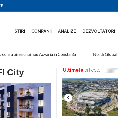
TE
STIRI
COMPANII
ANALIZE
DEZVOLTATORI
 construirea unui nou Acvariu în Constanța
North Global Se
I City
Ultimele
articole