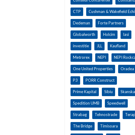
CTP
Cushman & Wakefield Ech
Dedeman
Forte Partners
Globalworth
Holcim
Iasi
investitie
JLL
Kaufland
Metrorex
NEPI
NEPI Rockca
One United Properties
Oradea
P3
PORR Construct
Prime Kapital
Sibiu
Skanska
Spedition UMB
Speedwell
Strabag
Tehnostrade
Terap
The Bridge
Timisoara